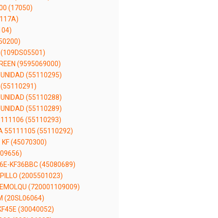
0 (17050)
7117A)
104)
50200)
 (109DS05501)
EEN (9595069000)
 UNIDAD (55110295)
 (55110291)
 UNIDAD (55110288)
 UNIDAD (55110289)
5111106 (55110293)
A 55111105 (55110292)
 KF (45070300)
09656)
36E-KF36BBC (45080689)
PILLO (2005501023)
EMOLQU (720001109009)
 (20SL06064)
F45E (30040052)