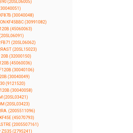
B90 (20SL06005)
(30040051)
KF87B (30040048)
ON KF45BBC (30991082)
120B (45060063)
(20SL06091)
FB71 (20SL06062)
RRAST (20SL15023)
120B (32000150)
120B (45060036)
F120B (30040106)
20B (30040049)
30 (9121520)
120B (30040058)
M (20SL03421)
0M (20SL03423)
RRA. (2005511096)
KF45E (45070793)
ASTRE (2005507161)
 ZS35 (2795241)