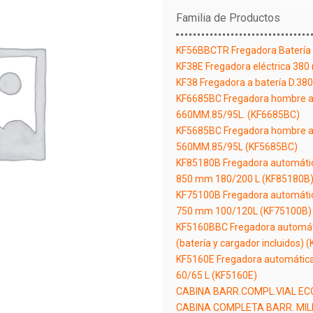
Familia de Productos
KF56BBCTR Fregadora Baterí
KF38E Fregadora eléctrica 380
KF38 Fregadora a batería D.3
KF6685BC Fregadora hombre a 
660MM.85/95L. (KF6685BC)
KF5685BC Fregadora hombre a 
560MM.85/95L (KF5685BC)
KF85180B Fregadora automátic
850 mm 180/200 L (KF85180B
KF75100B Fregadora automátic
750 mm 100/120L (KF75100B)
KF5160BBC Fregadora automát
(batería y cargador incluidos)
KF5160E Fregadora automática
60/65 L (KF5160E)
CABINA BARR.COMPL.VIAL ECO
CABINA COMPLETA BARR. MIL