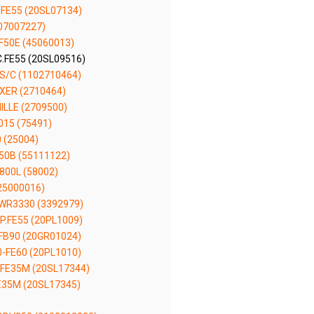
FE55 (20SL07134)
07007227)
F50E (45060013)
.FE55 (20SL09516)
S/C (1102710464)
XER (2710464)
ILLE (2709500)
015 (75491)
 (25004)
50B (55111122)
800L (58002)
25000016)
WR3330 (3392979)
.FE55 (20PL1009)
B90 (20GR01024)
-FE60 (20PL1010)
FE35M (20SL17344)
35M (20SL17345)