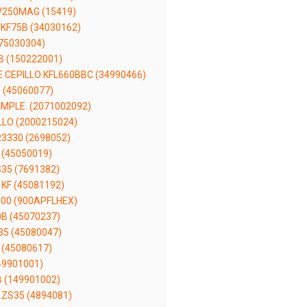
250MAG (15419)
KF75B (34030162)
(75030304)
B (150222001)
CEPILLO KFL660BBC (34990466)
 (45060077)
MPLE. (2071002092)
LO (2000215024)
3330 (2698052)
 (45050019)
35 (7691382)
KF (45081192)
100 (900APFLHEX)
0B (45070237)
35 (45080047)
 (45080617)
49901001)
 (149901002)
ZS35 (4894081)