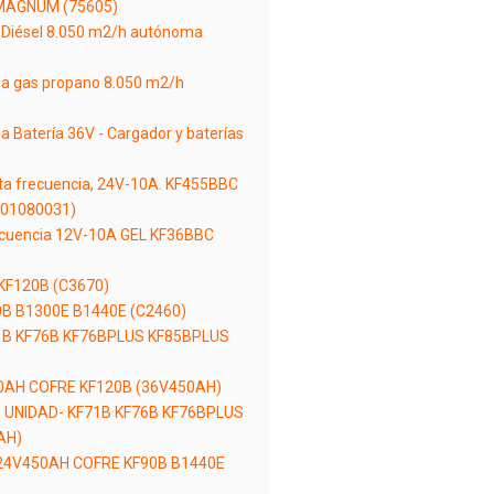
MAGNUM (75605)
 Diésel 8.050 m2/h autónoma
a gas propano 8.050 m2/h
 Batería 36V - Cargador y baterías
lta frecuencia, 24V-10A. KF455BBC
(01080031)
recuencia 12V-10A GEL KF36BBC
 KF120B (C3670)
90B B1300E B1440E (C2460)
71B KF76B KF76BPLUS KF85BPLUS
450AH COFRE KF120B (36V450AH)
 UNIDAD- KF71B KF76B KF76BPLUS
AH)
ra 24V450AH COFRE KF90B B1440E