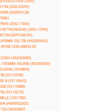
DV250 (0100012000)
B71M (20SL02090)
B90M (20GR02128)
7086)
FB90 (20SL17360)
FB71M (NUEVA) (20SL17294)
B71M (ISPPV38745)
950MM. DSL75B (492000050)
KF45E CON LABIOS DE
C55BV (492000080)
1050MM. DSL85B (492000060)
5CURVA (7693809)
7B (55110558)
5E-B (55110642)
20B (55110888)
5B (55110572)
ILLE (1507782)
M/N (IPMVR02003)
F120 (34030087)