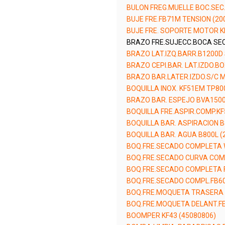
BULON FREG.MUELLE BOC.SEC.
BUJE FRE.FB71M TENSION (20
BUJE FRE. SOPORTE MOTOR K
BRAZO FRE.SUJECC.BOCA SEC
BRAZO LAT.IZQ.BARR.B1200D 
BRAZO CEPI.BAR. LAT.IZDO.BO
BRAZO BAR.LATER.IZDO.S/C M
BOQUILLA INOX. KF51EM TP80
BRAZO BAR. ESPEJO BVA1500
BOQUILLA FRE.ASPIR.COMP.KF
BOQUILLA BAR. ASPIRACION B
BOQUILLA BAR. AGUA B800L (
BOQ.FRE.SECADO COMPLETA 
BOQ.FRE.SECADO CURVA COMP
BOQ.FRE.SECADO COMPLETA F
BOQ.FRE.SECADO COMPL.FB60
BOQ.FRE.MOQUETA TRASERA 
BOQ.FRE.MOQUETA DELANT.FE
BOOMPER KF43 (45080806)