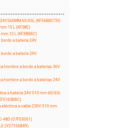
a 24V.560MM.60/65L (KF56BBCTR)
 mm 15 L (KF38E)
80 mm 15 L (KF38BBC)
bordo a batería 24V.
bordo a batería 24V.
a hombre a bordo a baterías 36V
)
a hombre a bordo a baterías 24V
ica a batería 24V 510 mm 60/65L
 (KF5160BBC)
 eléctrica a cable 230V 510 mm
-48D (07F03001)
LE (V2710684R)