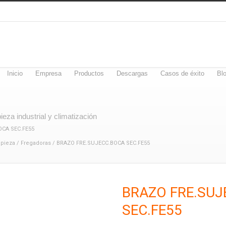
Inicio
Empresa
Productos
Descargas
Casos de éxito
Bl
eza industrial y climatización
OCA SEC.FE55
mpieza
/
Fregadoras
/ BRAZO FRE.SUJECC.BOCA SEC.FE55
BRAZO FRE.SUJ
SEC.FE55