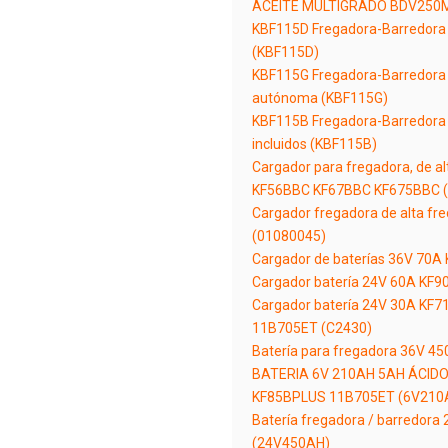
ACEITE MULTIGRADO BDV250
KBF115D Fregadora-Barredora
(KBF115D)
KBF115G Fregadora-Barredora 
autónoma (KBF115G)
KBF115B Fregadora-Barredora a
incluidos (KBF115B)
Cargador para fregadora, de a
KF56BBC KF67BBC KF675BBC 
Cargador fregadora de alta f
(01080045)
Cargador de baterías 36V 70A
Cargador batería 24V 60A KF
Cargador batería 24V 30A KF
11B705ET (C2430)
Batería para fregadora 36V 
BATERIA 6V 210AH 5AH ÁCIDO
KF85BPLUS 11B705ET (6V210
Batería fregadora / barredo
(24V450AH)