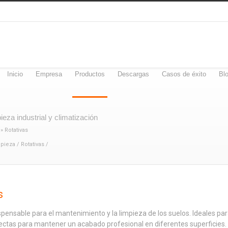
Inicio
Empresa
Productos
Descargas
Casos de éxito
Bl
eza industrial y climatización
»
Rotativas
mpieza
/
Rotativas
/
s
ensable para el mantenimiento y la limpieza de los suelos. Ideales para p
rfectas para mantener un acabado profesional en diferentes superficies.