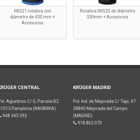
RK521 rotativa con
Rotativa RK520 de diámetro
diámetro de 430 mm +
330mm + Accesorios
Accesorios
KRÜGER CENTRAL
KRÜGER MADRID
Pol. Agustinos C/ G, Parcela B2
Pol. Ind. de Mejorada C/ Tajo, 47
31013 Pamplona (NAVARRA)
28840 Mejorada del Campo
948 343 393
(MADRID)
918 862 070