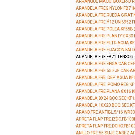
ARRANQUE MAQU. BOXER-D R
ARANDELA FREG.NYLON FB71M
ARANDELA FRE.RUEDA GIRAT.K
ARANDELA FRE.Ý12 UNI6952 F
ARANDELA FRE.POLEA KF55B 
ARANDELA FRE.PLAN.D10X30 
ARANDELA FRE.FILTR.AGUA KF
ARANDELA FRE.FIJACION FALD
ARANDELA FRE.FB71 TENSOR 
ARANDELA FRE.ENGA.CAB.CEP.
ARANDELA FRE.55 EJE CAB.A
ARANDELA FRE. DEP. AGUA KF
ARANDELA FRE. POMO REG KF
ARANDELA FRE PLANA 8X16 K
ARANDELA 8X24 BOC.SEC.KF1
ARANDELA 10X20 BOQ.SEC.KF
ARAND.FRE.ANTIBL.5/16 WR33
APRETA FLAP FRE.IZDO.FB100
APRETA FLAP FRE.DCHO.FB10
ANILLO FRE.55 SUJE.CABEZ.A