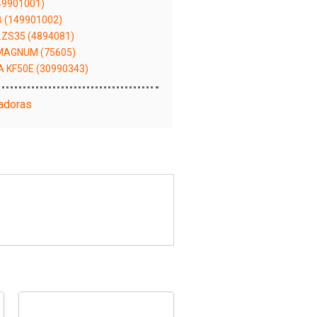
49901001)
 (149901002)
ZS35 (4894081)
MAGNUM (75605)
KF50E (30990343)
adoras