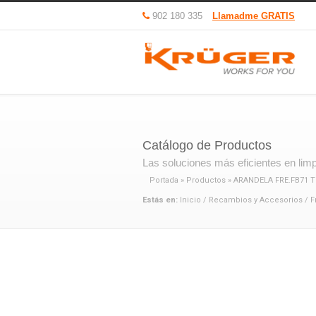
902 180 335
Llamadme GRATIS
Catálogo de Productos
Las soluciones más eficientes en limpi
Portada
»
Productos
»
ARANDELA FRE.FB71 
Estás en:
Inicio
/
Recambios y Accesorios
/
F