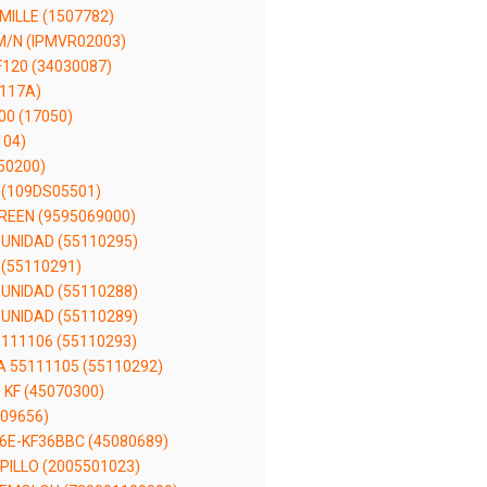
ILLE (1507782)
M/N (IPMVR02003)
F120 (34030087)
7117A)
0 (17050)
104)
50200)
 (109DS05501)
EEN (9595069000)
 UNIDAD (55110295)
 (55110291)
 UNIDAD (55110288)
 UNIDAD (55110289)
5111106 (55110293)
A 55111105 (55110292)
 KF (45070300)
09656)
36E-KF36BBC (45080689)
PILLO (2005501023)