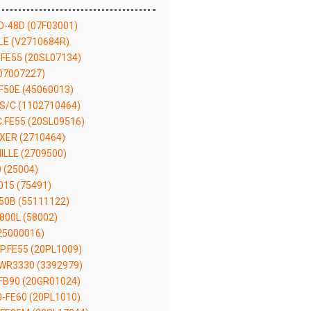
-48D (07F03001)
LE (V2710684R)
FE55 (20SL07134)
07007227)
F50E (45060013)
S/C (1102710464)
.FE55 (20SL09516)
XER (2710464)
ILLE (2709500)
 (25004)
015 (75491)
50B (55111122)
800L (58002)
25000016)
.FE55 (20PL1009)
WR3330 (3392979)
B90 (20GR01024)
-FE60 (20PL1010)