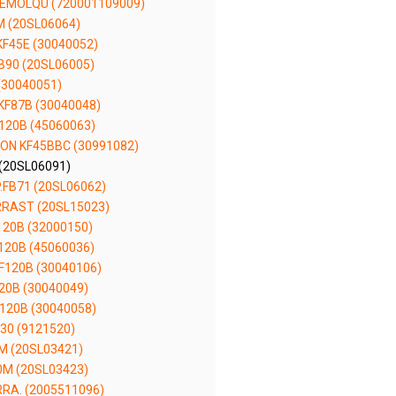
EMOLQU (720001109009)
 (20SL06064)
F45E (30040052)
B90 (20SL06005)
(30040051)
KF87B (30040048)
120B (45060063)
ON KF45BBC (30991082)
(20SL06091)
FB71 (20SL06062)
RRAST (20SL15023)
120B (32000150)
120B (45060036)
F120B (30040106)
20B (30040049)
120B (30040058)
30 (9121520)
M (20SL03421)
0M (20SL03423)
RRA. (2005511096)