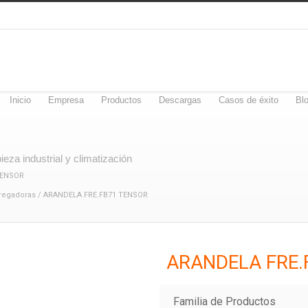
Inicio
Empresa
Productos
Descargas
Casos de éxito
Bl
eza industrial y climatización
TENSOR
regadoras
/ ARANDELA FRE.FB71 TENSOR
ARANDELA FRE.
Familia de Productos