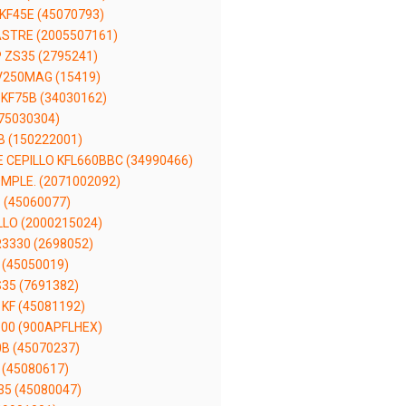
KF45E (45070793)
ASTRE (2005507161)
 ZS35 (2795241)
250MAG (15419)
KF75B (34030162)
(75030304)
B (150222001)
CEPILLO KFL660BBC (34990466)
MPLE. (2071002092)
 (45060077)
LO (2000215024)
3330 (2698052)
 (45050019)
35 (7691382)
KF (45081192)
100 (900APFLHEX)
0B (45070237)
 (45080617)
35 (45080047)