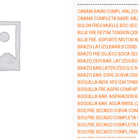
CABINA BARR.COMPL.VIAL ECO
CABINA COMPLETA BARR. MIL
BULON FREG.MUELLE BOC.SEC.
BUJE FRE.FB71M TENSION (20
BUJE FRE. SOPORTE MOTOR K
BRAZO LAT.IZQ.BARR.B1200D 
BRAZO FRE.SUJECC.BOCA SEC
BRAZO CEPI.BAR. LAT.IZDO.BO
BRAZO BAR.LATER.IZDO.S/C M
BRAZO BAR. ESPEJO BVA1500
BOQUILLA INOX. KF51EM TP80
BOQUILLA FRE.ASPIR.COMP.KF
BOQUILLA BAR. ASPIRACION B
BOQUILLA BAR. AGUA B800L (
BOQ.FRE.SECADO CURVA COMP
BOQ.FRE.SECADO COMPLETA 
BOQ.FRE.SECADO COMPLETA F
BOQ.FRE.SECADO COMPL.FB60