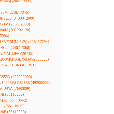
FE35M (20SL17344)
35M (20SL17345)
DV250 (0100012000)
B71M (20SL02090)
B90M (20GR02128)
7086)
FB71M (NUEVA) (20SL17294)
FB90 (20SL17360)
B71M (ISPPV38745)
950MM. DSL75B (492000050)
KF45E CON LABIOS DE
C55BV (492000080)
1050MM. DSL85B (492000060)
5CURVA (7693809)
7B (55110558)
5E-B (55110642)
5B (55110572)
20B (55110888)