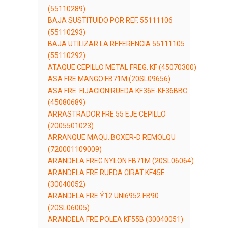
(55110289)
BAJA SUSTITUIDO POR REF. 55111106
(55110293)
BAJA UTILIZAR LA REFERENCIA 55111105
(55110292)
ATAQUE CEPILLO METAL FREG. KF (45070300)
ASA FRE.MANGO FB71M (20SL09656)
ASA FRE. FIJACION RUEDA KF36E-KF36BBC
(45080689)
ARRASTRADOR FRE.55 EJE CEPILLO
(2005501023)
ARRANQUE MAQU. BOXER-D REMOLQU
(720001109009)
ARANDELA FREG.NYLON FB71M (20SL06064)
ARANDELA FRE.RUEDA GIRAT.KF45E
(30040052)
ARANDELA FRE.Ý12 UNI6952 FB90
(20SL06005)
ARANDELA FRE.POLEA KF55B (30040051)