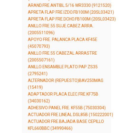
ARAND.FRE.ANTIBL.5/16 WR3330 (9121520)
APRETA FLAP FRE.IZDO.FB100M (20SL03421)
APRETA FLAP FRE.DCHO.FB100M (20SL03423)
ANILLO FRE.55 SUJE.CABEZ.ARRA.
(2005511096)
APOYO FRE. PALANCA PLACA KF45E
(45070793)
ANILLO FRE.55 CABEZAL ARRASTRE
(2005507161)
ANILLO ENSAMBLE PLATO PAP ZS35
(2795241)
ALTERNADOR (REPUESTO)BAV250MAG
(15419)
ADAPTADOR PLACA ELEC.FRE.KF75B
(34030162)
ADHESIVO PANEL FRE. KF55B (75030304)
ACTUADOR FRE.LINEAL DSL85B (150222001)
ACTUADOR FRE.BAJADA BASE CEPILLO
KFL660BBC (34990466)