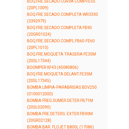
BOQ.FRE.SECADO CURVA COMP.FE55
(20PL1009)
BOQ.FRE.SECADO COMPLETA WR3330
(3392979)
BOQ.FRE.SECADO COMPLETA FB90
(20GR01024)
BOQ.FRE.SECADO COMPL.FB60-FE60
(20PL1010)
BOQ.FRE.MOQUETA TRASERA FE35M
(20SL17344)
BOOMPER KF43 (45080806)
BOQ.FRE.MOQUETA DELANT.FE35M
(20SL17345)
BOMBA LIMPIA-PARABRISAS BDV250
(0100012000)
BOMBA FREG.SUMER.DETER.FB71M
(20SL02090)
BOMBA FRE.DETERG. EXTER.FB90M
(20GR02128)
BOMBA BAR. FLOJET B800L (17086)