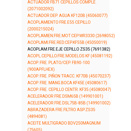
ACTUADOR FB71 CEPILLOS COMPLE.
(2071002092)
ACTUADOR DEP. AGUA KF120B (45060077)
ACOPLAMIENTO FRE.E55 CEPILLO
(2000215024)
ACOPLAMIEN.FRE.MOT.CEP.WR3330 (2698052)
ACOPLAMI.FRE.RED.CEP.KF55B (45050019)
ACOPLAM.FRE.EJE CEPILLO ZS35 (7691382)
ACOPL.CEPILLO.FRE.MODELOS KF (45081192)
ACOP. FRE. PLATO/CEP. FB90-100
(900APFLHEX)
ACOP. FRE. PIÑON TRACC. KF70B (45070237)
ACOP. FRE. MANG.BOCA KF45E (45080617)
ACOP. FRE. CEPILLO CENTR. KF35 (45080047)
ACELERADOR FRE.DSM65B (149901001)
ACELERADOR FRE.DSL75B-85B (149901002)
ABRAZADERA FRE.FILTRO ASP.ZS35
(4894081)
ACEITE MULTIGRADO BDV250MAGNUM
(75605)