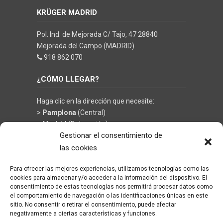
KRÜGER MADRID
Pol. Ind. de Mejorada C/ Tajo, 47 28840
Mejorada del Campo (MADRID)
918 862 070
¿CÓMO LLEGAR?
Haga clic en la dirección que necesite:
>
Pamplona
(Central)
>
Madrid
(Delegación)
Gestionar el consentimiento de
las cookies
Para ofrecer las mejores experiencias, utilizamos tecnologías como las
©
KRÜGER TECHNOLOGY S.L.
- Soluciones en
cookies para almacenar y/o acceder a la información del dispositivo. El
limpieza y climatización
consentimiento de estas tecnologías nos permitirá procesar datos como
el comportamiento de navegación o las identificaciones únicas en este
sitio. No consentir o retirar el consentimiento, puede afectar
negativamente a ciertas características y funciones.