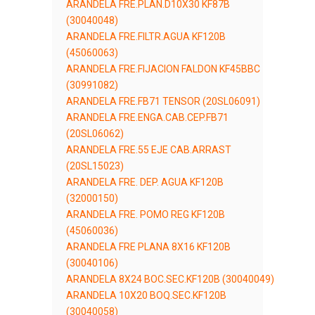
ARANDELA FRE.PLAN.D10X30 KF87B
(30040048)
ARANDELA FRE.FILTR.AGUA KF120B
(45060063)
ARANDELA FRE.FIJACION FALDON KF45BBC
(30991082)
ARANDELA FRE.FB71 TENSOR (20SL06091)
ARANDELA FRE.ENGA.CAB.CEP.FB71
(20SL06062)
ARANDELA FRE.55 EJE CAB.ARRAST
(20SL15023)
ARANDELA FRE. DEP. AGUA KF120B
(32000150)
ARANDELA FRE. POMO REG KF120B
(45060036)
ARANDELA FRE PLANA 8X16 KF120B
(30040106)
ARANDELA 8X24 BOC.SEC.KF120B (30040049)
ARANDELA 10X20 BOQ.SEC.KF120B
(30040058)