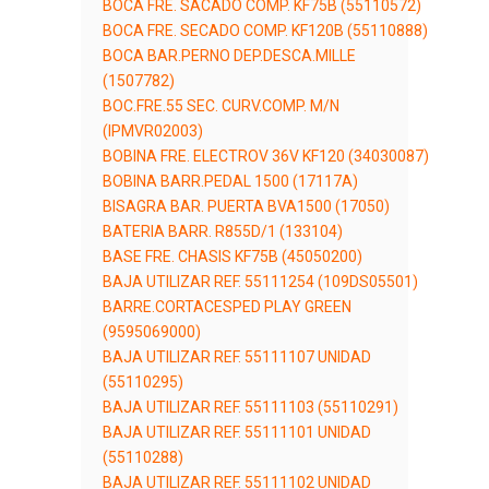
BOCA FRE. SACADO COMP. KF75B (55110572)
BOCA FRE. SECADO COMP. KF120B (55110888)
BOCA BAR.PERNO DEP.DESCA.MILLE
(1507782)
BOC.FRE.55 SEC. CURV.COMP. M/N
(IPMVR02003)
BOBINA FRE. ELECTROV 36V KF120 (34030087)
BOBINA BARR.PEDAL 1500 (17117A)
BISAGRA BAR. PUERTA BVA1500 (17050)
BATERIA BARR. R855D/1 (133104)
BASE FRE. CHASIS KF75B (45050200)
BAJA UTILIZAR REF. 55111254 (109DS05501)
BARRE.CORTACESPED PLAY GREEN
(9595069000)
BAJA UTILIZAR REF. 55111107 UNIDAD
(55110295)
BAJA UTILIZAR REF. 55111103 (55110291)
BAJA UTILIZAR REF. 55111101 UNIDAD
(55110288)
BAJA UTILIZAR REF. 55111102 UNIDAD