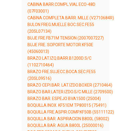
CABINA BARR.COMPL.VIAL ECO-48D
(07F03001)
CABINA COMPLETA BARR. MILLE (V2710684R)
BULON FREG.MUELLE BOC.SEC.FE55
(20SL07134)
BUJE FRE.FB71M TENSION (2007007227)
BUJE FRE. SOPORTE MOTOR KF50E
(45060013)
BRAZO LAT.IZQ.BARR.B1200D S/C
(1102710464)
BRAZO FRE.SUJECC.BOCA SEC.FE55
(20SL09516)
BRAZO CEPI.BAR. LAT.IZDO.BOXER (2710464)
BRAZO BAR.LATER.IZDO.S/C MILLE (2709500)
BRAZO BAR. ESPEJO BVA1500 (25004)
BOQUILLA INOX. KF51EM TP80015 (75491)
BOQUILLA FRE.ASPIR.COMP.KF50B (55111122)
BOQUILLA BAR. ASPIRACION B800L (58002)
BOQUILLA BAR. AGUA B800L (25000016)