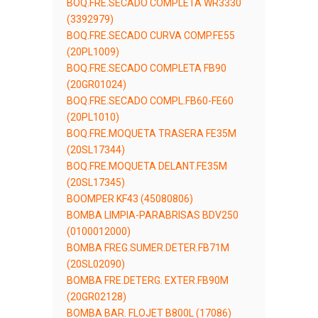
BOQ.FRE.SECADO COMPLETA WR3330
(3392979)
BOQ.FRE.SECADO CURVA COMP.FE55
(20PL1009)
BOQ.FRE.SECADO COMPLETA FB90
(20GR01024)
BOQ.FRE.SECADO COMPL.FB60-FE60
(20PL1010)
BOQ.FRE.MOQUETA TRASERA FE35M
(20SL17344)
BOQ.FRE.MOQUETA DELANT.FE35M
(20SL17345)
BOOMPER KF43 (45080806)
BOMBA LIMPIA-PARABRISAS BDV250
(0100012000)
BOMBA FREG.SUMER.DETER.FB71M
(20SL02090)
BOMBA FRE.DETERG. EXTER.FB90M
(20GR02128)
BOMBA BAR. FLOJET B800L (17086)