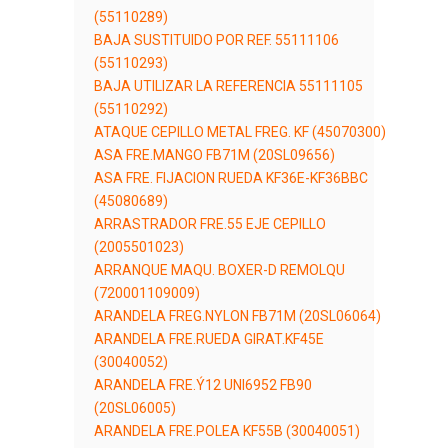
(55110289)
BAJA SUSTITUIDO POR REF. 55111106
(55110293)
BAJA UTILIZAR LA REFERENCIA 55111105
(55110292)
ATAQUE CEPILLO METAL FREG. KF (45070300)
ASA FRE.MANGO FB71M (20SL09656)
ASA FRE. FIJACION RUEDA KF36E-KF36BBC
(45080689)
ARRASTRADOR FRE.55 EJE CEPILLO
(2005501023)
ARRANQUE MAQU. BOXER-D REMOLQU
(720001109009)
ARANDELA FREG.NYLON FB71M (20SL06064)
ARANDELA FRE.RUEDA GIRAT.KF45E
(30040052)
ARANDELA FRE.Ý12 UNI6952 FB90
(20SL06005)
ARANDELA FRE.POLEA KF55B (30040051)