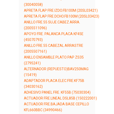
(30040058)
APRETA FLAP FRE.IZDO.FB100M (20SL03421)
APRETA FLAP FRE.DCHO.FB100M (20SL03423)
ANILLO FRE.55 SUJE.CABEZ.ARRA.
(2005511096)
APOYO FRE. PALANCA PLACA KF45E
(45070793)
ANILLO FRE.55 CABEZAL ARRASTRE
(2005507161)
ANILLO ENSAMBLE PLATO PAP ZS35
(2795241)
ALTERNADOR (REPUESTO)BAV250MAG
(15419)
ADAPTADOR PLACA ELEC.FRE.KF75B
(34030162)
ADHESIVO PANEL FRE. KF55B (75030304)
ACTUADOR FRE.LINEAL DSL85B (150222001)
ACTUADOR FRE.BAJADA BASE CEPILLO
KFL660BBC (34990466)