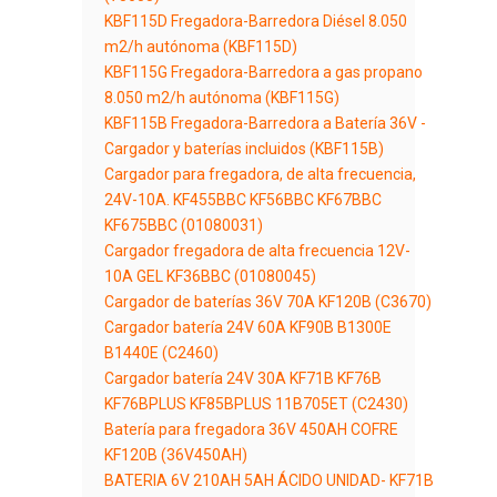
KBF115D Fregadora-Barredora Diésel 8.050
m2/h autónoma (KBF115D)
KBF115G Fregadora-Barredora a gas propano
8.050 m2/h autónoma (KBF115G)
KBF115B Fregadora-Barredora a Batería 36V -
Cargador y baterías incluidos (KBF115B)
Cargador para fregadora, de alta frecuencia,
24V-10A. KF455BBC KF56BBC KF67BBC
KF675BBC (01080031)
Cargador fregadora de alta frecuencia 12V-
10A GEL KF36BBC (01080045)
Cargador de baterías 36V 70A KF120B (C3670)
Cargador batería 24V 60A KF90B B1300E
B1440E (C2460)
Cargador batería 24V 30A KF71B KF76B
KF76BPLUS KF85BPLUS 11B705ET (C2430)
Batería para fregadora 36V 450AH COFRE
KF120B (36V450AH)
BATERIA 6V 210AH 5AH ÁCIDO UNIDAD- KF71B