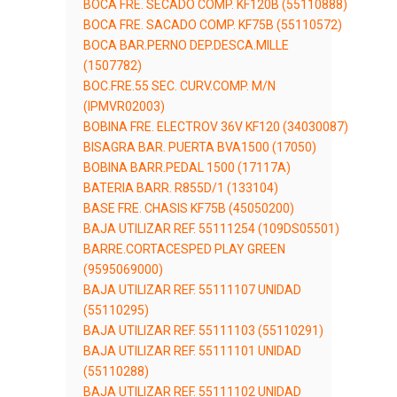
BOCA FRE. SECADO COMP. KF120B (55110888)
BOCA FRE. SACADO COMP. KF75B (55110572)
BOCA BAR.PERNO DEP.DESCA.MILLE
(1507782)
BOC.FRE.55 SEC. CURV.COMP. M/N
(IPMVR02003)
BOBINA FRE. ELECTROV 36V KF120 (34030087)
BISAGRA BAR. PUERTA BVA1500 (17050)
BOBINA BARR.PEDAL 1500 (17117A)
BATERIA BARR. R855D/1 (133104)
BASE FRE. CHASIS KF75B (45050200)
BAJA UTILIZAR REF. 55111254 (109DS05501)
BARRE.CORTACESPED PLAY GREEN
(9595069000)
BAJA UTILIZAR REF. 55111107 UNIDAD
(55110295)
BAJA UTILIZAR REF. 55111103 (55110291)
BAJA UTILIZAR REF. 55111101 UNIDAD
(55110288)
BAJA UTILIZAR REF. 55111102 UNIDAD