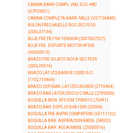
CABINA BARR.COMPL.VIAL ECO-48D
(07F03001)
CABINA COMPLETA BARR. MILLE (V2710684R)
BULON FREG.MUELLE BOC.SEC.FE55
(20SL07134)
BUJE FRE.FB71M TENSION (2007007227)
BUJE FRE. SOPORTE MOTOR KF50E
(45060013)
BRAZO FRE.SUJECC.BOCA SEC.FE55
(20SL09516)
BRAZO LAT.IZQ.BARR.B1200D S/C
(1102710464)
BRAZO CEPI.BAR. LAT.IZDO.BOXER (2710464)
BRAZO BAR.LATER.IZDO.S/C MILLE (2709500)
BOQUILLA INOX. KF51EM TP80015 (75491)
BRAZO BAR. ESPEJO BVA1500 (25004)
BOQUILLA FRE.ASPIR.COMP.KF50B (55111122)
BOQUILLA BAR. ASPIRACION B800L (58002)
BOQUILLA BAR. AGUA B800L (25000016)