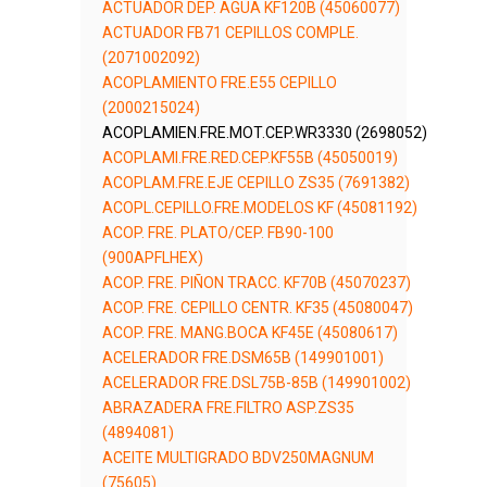
ACTUADOR DEP. AGUA KF120B (45060077)
ACTUADOR FB71 CEPILLOS COMPLE.
(2071002092)
ACOPLAMIENTO FRE.E55 CEPILLO
(2000215024)
ACOPLAMIEN.FRE.MOT.CEP.WR3330 (2698052)
ACOPLAMI.FRE.RED.CEP.KF55B (45050019)
ACOPLAM.FRE.EJE CEPILLO ZS35 (7691382)
ACOPL.CEPILLO.FRE.MODELOS KF (45081192)
ACOP. FRE. PLATO/CEP. FB90-100
(900APFLHEX)
ACOP. FRE. PIÑON TRACC. KF70B (45070237)
ACOP. FRE. CEPILLO CENTR. KF35 (45080047)
ACOP. FRE. MANG.BOCA KF45E (45080617)
ACELERADOR FRE.DSM65B (149901001)
ACELERADOR FRE.DSL75B-85B (149901002)
ABRAZADERA FRE.FILTRO ASP.ZS35
(4894081)
ACEITE MULTIGRADO BDV250MAGNUM
(75605)