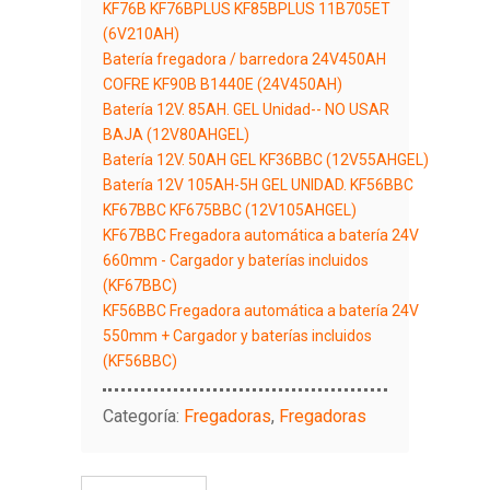
KF76B KF76BPLUS KF85BPLUS 11B705ET
(6V210AH)
Batería fregadora / barredora 24V450AH
COFRE KF90B B1440E (24V450AH)
Batería 12V. 85AH. GEL Unidad-- NO USAR
BAJA (12V80AHGEL)
Batería 12V. 50AH GEL KF36BBC (12V55AHGEL)
Batería 12V 105AH-5H GEL UNIDAD. KF56BBC
KF67BBC KF675BBC (12V105AHGEL)
KF67BBC Fregadora automática a batería 24V
660mm - Cargador y baterías incluidos
(KF67BBC)
KF56BBC Fregadora automática a batería 24V
550mm + Cargador y baterías incluidos
(KF56BBC)
Categoría:
Fregadoras
,
Fregadoras