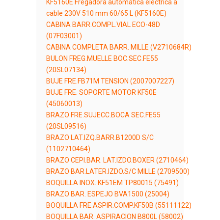
KF5160E Fregadora automática eléctrica a
cable 230V 510 mm 60/65 L (KF5160E)
CABINA BARR.COMPL.VIAL ECO-48D
(07F03001)
CABINA COMPLETA BARR. MILLE (V2710684R)
BULON FREG.MUELLE BOC.SEC.FE55
(20SL07134)
BUJE FRE.FB71M TENSION (2007007227)
BUJE FRE. SOPORTE MOTOR KF50E
(45060013)
BRAZO FRE.SUJECC.BOCA SEC.FE55
(20SL09516)
BRAZO LAT.IZQ.BARR.B1200D S/C
(1102710464)
BRAZO CEPI.BAR. LAT.IZDO.BOXER (2710464)
BRAZO BAR.LATER.IZDO.S/C MILLE (2709500)
BOQUILLA INOX. KF51EM TP80015 (75491)
BRAZO BAR. ESPEJO BVA1500 (25004)
BOQUILLA FRE.ASPIR.COMP.KF50B (55111122)
BOQUILLA BAR. ASPIRACION B800L (58002)