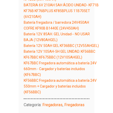
BATERIA 6V 210AH 5AH ÁCIDO UNIDAD- KF71B
KF76B KF76BPLUS KF85BPLUS 11B705ET
(6V210AH)
Batería fregadora / barredora 24V450AH
COFRE KF90B B1440E (24V450AH)
Batería 12V. 85AH. GEL Unidad-- NO USAR
BAJA (12V80AHGEL)
Batería 12V. 50AH GEL KF36BBC (12V55AHGEL)
Batería 12V 105AH-5H GEL UNIDAD. KF56BBC
KF67BBC KF675BBC (12V105AHGEL)
KF67BBC Fregadora automática a batería 24V
660mm - Cargador y baterías incluidos
(KF67BBC)
KF56BBC Fregadora automática a batería 24V
550mm + Cargador y baterías incluidos
(KF56BBC)
Categoría:
Fregadoras
,
Fregadoras