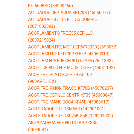
KFL660BBC (34990466)
ACTUADOR DEP. AGUA KF120B (45060077)
ACTUADOR FB71 CEPILLOS COMPLE.
(2071002092)
ACOPLAMIENTO FRE.E55 CEPILLO
(2000215024)
ACOPLAMIEN.FRE.MOT.CEP.WR3330 (2698052)
ACOPLAMI.FRE.RED.CEP.KF55B (45050019)
ACOPLAM.FRE.EJE CEPILLO ZS35 (7691382)
ACOPL.CEPILLO.FRE.MODELOS KF (45081192)
ACOP. FRE. PLATO/CEP. FB90-100
(900APFLHEX)
ACOP. FRE. PIÑON TRACC. KF70B (45070237)
ACOP. FRE. CEPILLO CENTR. KF35 (45080047)
ACOP. FRE. MANG.BOCA KF45E (45080617)
ACELERADOR FRE.DSM65B (149901001)
ACELERADOR FRE.DSL75B-85B (149901002)
ABRAZADERA FRE.FILTRO ASP.ZS35
(4894081)