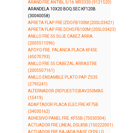
ARAND.FRE.ANTIBL.5/16 WR3330 (9121520)
ARANDELA 10X20 BOQ.SEC.KF120B
(30040058)
APRETA FLAP FRE.IZDO.FB100M (20SL03421)
APRETA FLAP FRE.DCHO.FB100M (20SL03423)
ANILLO FRE.55 SUJE.CABEZ.ARRA.
(2005511096)
APOYO FRE. PALANCA PLACA KF45E
(45070793)
ANILLO FRE.55 CABEZAL ARRASTRE
(2005507161)
ANILLO ENSAMBLE PLATO PAP ZS35
(2795241)
ALTERNADOR (REPUESTO)BAV250MAG
(15419)
ADAPTADOR PLACA ELEC.FRE.KF75B
(34030162)
ADHESIVO PANEL FRE. KF55B (75030304)
ACTUADOR FRE.LINEAL DSL85B (150222001)
ACTUADOR FRE.BAJADA BASE CEPILLO