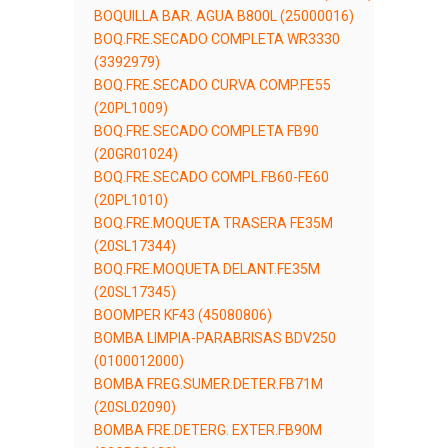
BOQUILLA BAR. AGUA B800L (25000016)
BOQ.FRE.SECADO COMPLETA WR3330
(3392979)
BOQ.FRE.SECADO CURVA COMP.FE55
(20PL1009)
BOQ.FRE.SECADO COMPLETA FB90
(20GR01024)
BOQ.FRE.SECADO COMPL.FB60-FE60
(20PL1010)
BOQ.FRE.MOQUETA TRASERA FE35M
(20SL17344)
BOQ.FRE.MOQUETA DELANT.FE35M
(20SL17345)
BOOMPER KF43 (45080806)
BOMBA LIMPIA-PARABRISAS BDV250
(0100012000)
BOMBA FREG.SUMER.DETER.FB71M
(20SL02090)
BOMBA FRE.DETERG. EXTER.FB90M