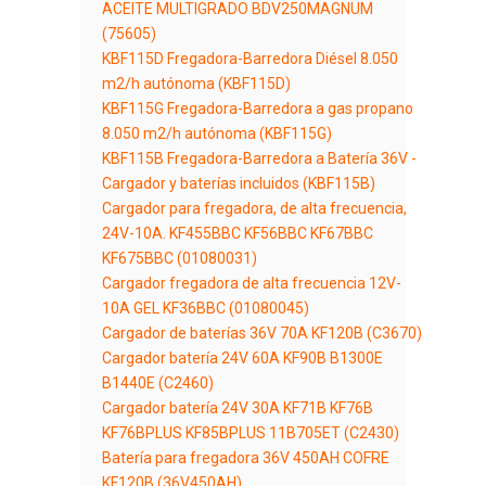
ACEITE MULTIGRADO BDV250MAGNUM
(75605)
KBF115D Fregadora-Barredora Diésel 8.050
m2/h autónoma (KBF115D)
KBF115G Fregadora-Barredora a gas propano
8.050 m2/h autónoma (KBF115G)
KBF115B Fregadora-Barredora a Batería 36V -
Cargador y baterías incluidos (KBF115B)
Cargador para fregadora, de alta frecuencia,
24V-10A. KF455BBC KF56BBC KF67BBC
KF675BBC (01080031)
Cargador fregadora de alta frecuencia 12V-
10A GEL KF36BBC (01080045)
Cargador de baterías 36V 70A KF120B (C3670)
Cargador batería 24V 60A KF90B B1300E
B1440E (C2460)
Cargador batería 24V 30A KF71B KF76B
KF76BPLUS KF85BPLUS 11B705ET (C2430)
Batería para fregadora 36V 450AH COFRE
KF120B (36V450AH)