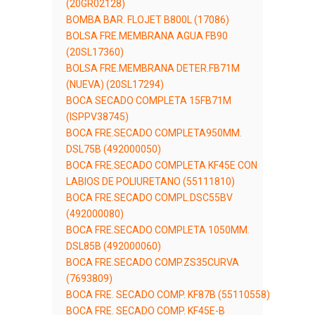
(20GR02128)
BOMBA BAR. FLOJET B800L (17086)
BOLSA FRE.MEMBRANA AGUA FB90
(20SL17360)
BOLSA FRE.MEMBRANA DETER.FB71M
(NUEVA) (20SL17294)
BOCA SECADO COMPLETA 15FB71M
(ISPPV38745)
BOCA FRE.SECADO COMPLETA950MM.
DSL75B (492000050)
BOCA FRE.SECADO COMPLETA KF45E CON
LABIOS DE POLIURETANO (55111810)
BOCA FRE.SECADO COMPL.DSC55BV
(492000080)
BOCA FRE.SECADO COMPLETA 1050MM.
DSL85B (492000060)
BOCA FRE.SECADO COMP.ZS35CURVA
(7693809)
BOCA FRE. SECADO COMP. KF87B (55110558)
BOCA FRE. SECADO COMP. KF45E-B