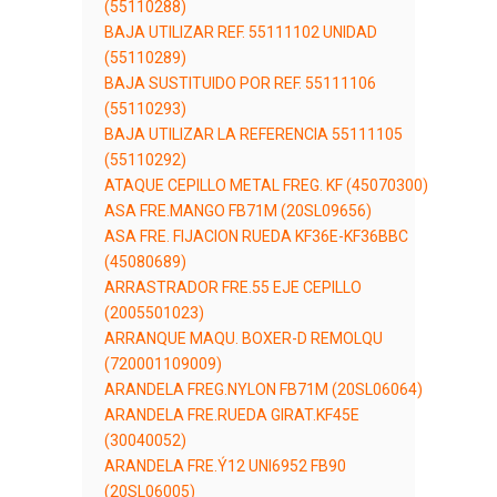
(55110288)
BAJA UTILIZAR REF. 55111102 UNIDAD
(55110289)
BAJA SUSTITUIDO POR REF. 55111106
(55110293)
BAJA UTILIZAR LA REFERENCIA 55111105
(55110292)
ATAQUE CEPILLO METAL FREG. KF (45070300)
ASA FRE.MANGO FB71M (20SL09656)
ASA FRE. FIJACION RUEDA KF36E-KF36BBC
(45080689)
ARRASTRADOR FRE.55 EJE CEPILLO
(2005501023)
ARRANQUE MAQU. BOXER-D REMOLQU
(720001109009)
ARANDELA FREG.NYLON FB71M (20SL06064)
ARANDELA FRE.RUEDA GIRAT.KF45E
(30040052)
ARANDELA FRE.Ý12 UNI6952 FB90
(20SL06005)