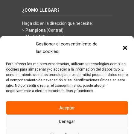
¿CÓMO LLEGAR?
Haga clic en la dirección que necesite:
>
Pamplona
(Central)
>
Madrid
(Delegación)
Gestionar el consentimiento de
las cookies
Para ofrecer las mejores experiencias, utilizamos tecnologías como las
©
KRÜGER TECHNOLOGY S.L.
- Soluciones en
cookies para almacenar y/o acceder a la información del dispositivo. El
limpieza y climatización
consentimiento de estas tecnologías nos permitirá procesar datos como
el comportamiento de navegación o las identificaciones únicas en este
sitio. No consentir o retirar el consentimiento, puede afectar
negativamente a ciertas características y funciones.
Aceptar
Denegar