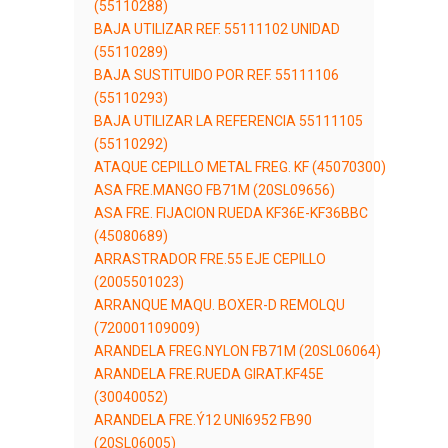
(55110288)
BAJA UTILIZAR REF. 55111102 UNIDAD
(55110289)
BAJA SUSTITUIDO POR REF. 55111106
(55110293)
BAJA UTILIZAR LA REFERENCIA 55111105
(55110292)
ATAQUE CEPILLO METAL FREG. KF (45070300)
ASA FRE.MANGO FB71M (20SL09656)
ASA FRE. FIJACION RUEDA KF36E-KF36BBC
(45080689)
ARRASTRADOR FRE.55 EJE CEPILLO
(2005501023)
ARRANQUE MAQU. BOXER-D REMOLQU
(720001109009)
ARANDELA FREG.NYLON FB71M (20SL06064)
ARANDELA FRE.RUEDA GIRAT.KF45E
(30040052)
ARANDELA FRE.Ý12 UNI6952 FB90
(20SL06005)