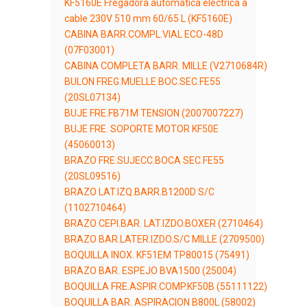
KF5160E Fregadora automática eléctrica a
cable 230V 510 mm 60/65 L (KF5160E)
CABINA BARR.COMPL.VIAL ECO-48D
(07F03001)
CABINA COMPLETA BARR. MILLE (V2710684R)
BULON FREG.MUELLE BOC.SEC.FE55
(20SL07134)
BUJE FRE.FB71M TENSION (2007007227)
BUJE FRE. SOPORTE MOTOR KF50E
(45060013)
BRAZO FRE.SUJECC.BOCA SEC.FE55
(20SL09516)
BRAZO LAT.IZQ.BARR.B1200D S/C
(1102710464)
BRAZO CEPI.BAR. LAT.IZDO.BOXER (2710464)
BRAZO BAR.LATER.IZDO.S/C MILLE (2709500)
BOQUILLA INOX. KF51EM TP80015 (75491)
BRAZO BAR. ESPEJO BVA1500 (25004)
BOQUILLA FRE.ASPIR.COMP.KF50B (55111122)
BOQUILLA BAR. ASPIRACION B800L (58002)