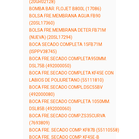
(20GR02128)
BOMBA BAR. FLOJET B800L (17086)
BOLSA FRE.MEMBRANA AGUA FB90
(20SL17360)
BOLSA FRE.MEMBRANA DETER.FB71M
(NUEVA) (20SL17294)
BOCA SECADO COMPLETA 15FB71M
(ISPPV38745)
BOCA FRE.SECADO COMPLETA950MM.
DSL75B (492000050)
BOCA FRE.SECADO COMPLETA KF45E CON
LABIOS DE POLIURETANO (55111810)
BOCA FRE.SECADO COMPL.DSC55BV
(492000080)
BOCA FRE.SECADO COMPLETA 1050MM.
DSL85B (492000060)
BOCA FRE.SECADO COMP.ZS35CURVA
(7693809)
BOCA FRE. SECADO COMP. KF87B (55110558)
BOCA FRE. SECADO COMP. KF45E-B