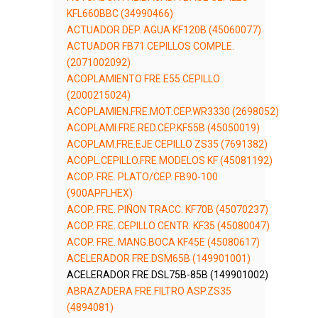
KFL660BBC (34990466)
ACTUADOR DEP. AGUA KF120B (45060077)
ACTUADOR FB71 CEPILLOS COMPLE.
(2071002092)
ACOPLAMIENTO FRE.E55 CEPILLO
(2000215024)
ACOPLAMIEN.FRE.MOT.CEP.WR3330 (2698052)
ACOPLAMI.FRE.RED.CEP.KF55B (45050019)
ACOPLAM.FRE.EJE CEPILLO ZS35 (7691382)
ACOPL.CEPILLO.FRE.MODELOS KF (45081192)
ACOP. FRE. PLATO/CEP. FB90-100
(900APFLHEX)
ACOP. FRE. PIÑON TRACC. KF70B (45070237)
ACOP. FRE. CEPILLO CENTR. KF35 (45080047)
ACOP. FRE. MANG.BOCA KF45E (45080617)
ACELERADOR FRE.DSM65B (149901001)
ACELERADOR FRE.DSL75B-85B (149901002)
ABRAZADERA FRE.FILTRO ASP.ZS35
(4894081)