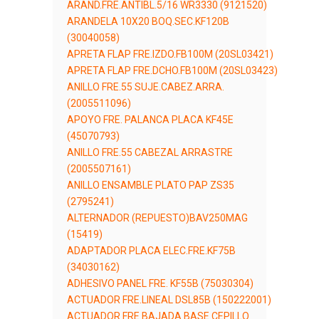
ARAND.FRE.ANTIBL.5/16 WR3330 (9121520)
ARANDELA 10X20 BOQ.SEC.KF120B
(30040058)
APRETA FLAP FRE.IZDO.FB100M (20SL03421)
APRETA FLAP FRE.DCHO.FB100M (20SL03423)
ANILLO FRE.55 SUJE.CABEZ.ARRA.
(2005511096)
APOYO FRE. PALANCA PLACA KF45E
(45070793)
ANILLO FRE.55 CABEZAL ARRASTRE
(2005507161)
ANILLO ENSAMBLE PLATO PAP ZS35
(2795241)
ALTERNADOR (REPUESTO)BAV250MAG
(15419)
ADAPTADOR PLACA ELEC.FRE.KF75B
(34030162)
ADHESIVO PANEL FRE. KF55B (75030304)
ACTUADOR FRE.LINEAL DSL85B (150222001)
ACTUADOR FRE.BAJADA BASE CEPILLO