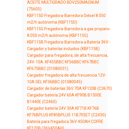
ACEITE MULTIGRADO BDV250MAGNUM
(75605)
KBF115D Fregadora-Barredora Diésel 8.050
m2/h autónoma (KBF115D)
KBF115G Fregadora-Barredora a gas propano
8.050 m2/h autónoma (KBF115G)
KBF115B Fregadora-Barredora a Batería 36V -
Cargador y baterías incluidos (KBF115B)
Cargador para fregadora, de alta frecuencia,
24V-10A. KF455BBC KF56BBC KF67BBC
KF675BBC (01080031)
Cargador fregadora de alta frecuencia 12V-
10A GEL KF36BBC (01080045)
Cargador de baterías 36V 70A KF120B (C3670)
Cargador batería 24V 60A KF90B B1300E
B1440E (C2460)
Cargador batería 24V 30A KF71B KF76B
KF76BPLUS KF85BPLUS 11B705ET (C2430)
Batería para fregadora 36V 450AH COFRE
KF120B (36V450AH)