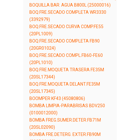
BOQUILLA BAR. AGUA B800L (25000016)
BOQ.FRE.SECADO COMPLETA WR3330
(3392979)
BOQ.FRE.SECADO CURVA COMP.FE55
(20PL1009)
BOQ.FRE.SECADO COMPLETA FB90
(20GR01024)
BOQ.FRE.SECADO COMPL.FB60-FE60
(20PL1010)
BOQ.FRE.MOQUETA TRASERA FE35M
(20SL17344)
BOQ.FRE.MOQUETA DELANT.FE35M
(20SL17345)
BOOMPER KF43 (45080806)
BOMBA LIMPIA-PARABRISAS BDV250
(0100012000)
BOMBA FREG.SUMER.DETER.FB71M
(20SL02090)
BOMBA FRE.DETERG. EXTER.FB90M