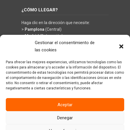
¿CÓMO LLEGAR?
Haga clic en la dirección que necesite:
>
Pamplona
(Central)
>
Madrid
(Delegación)
Gestionar el consentimiento de
las cookies
Para ofrecer las mejores experiencias, utilizamos tecnologías como las
©
KRÜGER TECHNOLOGY S.L.
- Soluciones en
cookies para almacenar y/o acceder a la información del dispositivo. El
limpieza y climatización
consentimiento de estas tecnologías nos permitirá procesar datos como
el comportamiento de navegación o las identificaciones únicas en este
sitio. No consentir o retirar el consentimiento, puede afectar
negativamente a ciertas características y funciones.
Aceptar
Denegar