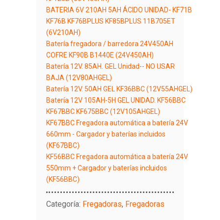
BATERIA 6V 210AH 5AH ÁCIDO UNIDAD- KF71B
KF76B KF76BPLUS KF85BPLUS 11B705ET
(6V210AH)
Batería fregadora / barredora 24V450AH
COFRE KF90B B1440E (24V450AH)
Batería 12V. 85AH. GEL Unidad-- NO USAR
BAJA (12V80AHGEL)
Batería 12V. 50AH GEL KF36BBC (12V55AHGEL)
Batería 12V 105AH-5H GEL UNIDAD. KF56BBC
KF67BBC KF675BBC (12V105AHGEL)
KF67BBC Fregadora automática a batería 24V
660mm - Cargador y baterías incluidos
(KF67BBC)
KF56BBC Fregadora automática a batería 24V
550mm + Cargador y baterías incluidos
(KF56BBC)
Categoría:
Fregadoras
,
Fregadoras