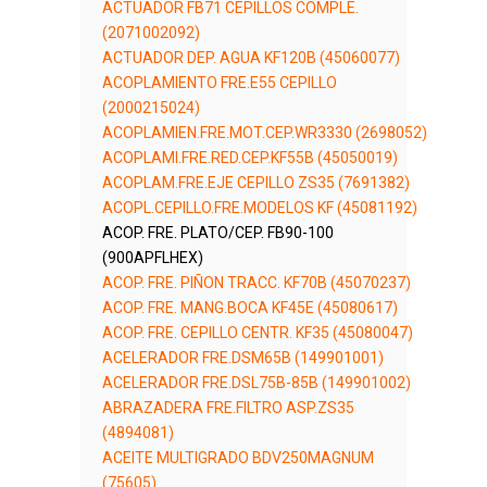
ACTUADOR FB71 CEPILLOS COMPLE.
(2071002092)
ACTUADOR DEP. AGUA KF120B (45060077)
ACOPLAMIENTO FRE.E55 CEPILLO
(2000215024)
ACOPLAMIEN.FRE.MOT.CEP.WR3330 (2698052)
ACOPLAMI.FRE.RED.CEP.KF55B (45050019)
ACOPLAM.FRE.EJE CEPILLO ZS35 (7691382)
ACOPL.CEPILLO.FRE.MODELOS KF (45081192)
ACOP. FRE. PLATO/CEP. FB90-100
(900APFLHEX)
ACOP. FRE. PIÑON TRACC. KF70B (45070237)
ACOP. FRE. MANG.BOCA KF45E (45080617)
ACOP. FRE. CEPILLO CENTR. KF35 (45080047)
ACELERADOR FRE.DSM65B (149901001)
ACELERADOR FRE.DSL75B-85B (149901002)
ABRAZADERA FRE.FILTRO ASP.ZS35
(4894081)
ACEITE MULTIGRADO BDV250MAGNUM
(75605)