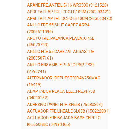
ARAND.FRE.ANTIBL.5/16 WR3330 (9121520)
APRETA FLAP FRE.IZDO.FB100M (20SL03421)
APRETA FLAP FRE.DCHO.FB100M (20SL03423)
ANILLO FRE.55 SUJE.CABEZ.ARRA.
(2005511096)
APOYO FRE. PALANCA PLACA KF45E
(45070793)
ANILLO FRE.55 CABEZAL ARRASTRE
(2005507161)
ANILLO ENSAMBLE PLATO PAP ZS35
(2795241)
ALTERNADOR (REPUESTO)BAV250MAG
(15419)
ADAPTADOR PLACA ELEC.FRE.KF75B
(34030162)
ADHESIVO PANEL FRE. KF55B (75030304)
ACTUADOR FRE.LINEAL DSL85B (150222001)
ACTUADOR FRE.BAJADA BASE CEPILLO
KFL660BBC (34990466)