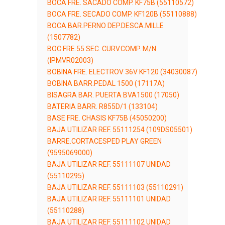
BOCA FRE. SACADO COMP. KF75B (55110572)
BOCA FRE. SECADO COMP. KF120B (55110888)
BOCA BAR.PERNO DEP.DESCA.MILLE
(1507782)
BOC.FRE.55 SEC. CURV.COMP. M/N
(IPMVR02003)
BOBINA FRE. ELECTROV 36V KF120 (34030087)
BOBINA BARR.PEDAL 1500 (17117A)
BISAGRA BAR. PUERTA BVA1500 (17050)
BATERIA BARR. R855D/1 (133104)
BASE FRE. CHASIS KF75B (45050200)
BAJA UTILIZAR REF. 55111254 (109DS05501)
BARRE.CORTACESPED PLAY GREEN
(9595069000)
BAJA UTILIZAR REF. 55111107 UNIDAD
(55110295)
BAJA UTILIZAR REF. 55111103 (55110291)
BAJA UTILIZAR REF. 55111101 UNIDAD
(55110288)
BAJA UTILIZAR REF. 55111102 UNIDAD