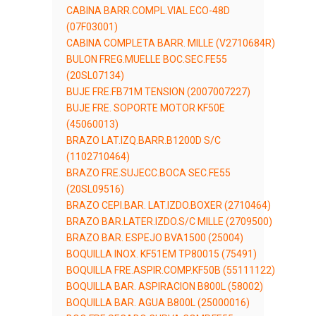
CABINA BARR.COMPL.VIAL ECO-48D
(07F03001)
CABINA COMPLETA BARR. MILLE (V2710684R)
BULON FREG.MUELLE BOC.SEC.FE55
(20SL07134)
BUJE FRE.FB71M TENSION (2007007227)
BUJE FRE. SOPORTE MOTOR KF50E
(45060013)
BRAZO LAT.IZQ.BARR.B1200D S/C
(1102710464)
BRAZO FRE.SUJECC.BOCA SEC.FE55
(20SL09516)
BRAZO CEPI.BAR. LAT.IZDO.BOXER (2710464)
BRAZO BAR.LATER.IZDO.S/C MILLE (2709500)
BRAZO BAR. ESPEJO BVA1500 (25004)
BOQUILLA INOX. KF51EM TP80015 (75491)
BOQUILLA FRE.ASPIR.COMP.KF50B (55111122)
BOQUILLA BAR. ASPIRACION B800L (58002)
BOQUILLA BAR. AGUA B800L (25000016)