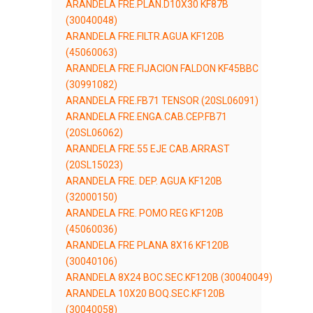
ARANDELA FRE.PLAN.D10X30 KF87B
(30040048)
ARANDELA FRE.FILTR.AGUA KF120B
(45060063)
ARANDELA FRE.FIJACION FALDON KF45BBC
(30991082)
ARANDELA FRE.FB71 TENSOR (20SL06091)
ARANDELA FRE.ENGA.CAB.CEP.FB71
(20SL06062)
ARANDELA FRE.55 EJE CAB.ARRAST
(20SL15023)
ARANDELA FRE. DEP. AGUA KF120B
(32000150)
ARANDELA FRE. POMO REG KF120B
(45060036)
ARANDELA FRE PLANA 8X16 KF120B
(30040106)
ARANDELA 8X24 BOC.SEC.KF120B (30040049)
ARANDELA 10X20 BOQ.SEC.KF120B
(30040058)