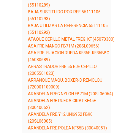
(55110289)
BAJA SUSTITUIDO POR REF. 55111106
(55110293)
BAJA UTILIZAR LA REFERENCIA 55111105
(55110292)
ATAQUE CEPILLO METAL FREG. KF (45070300)
ASA FRE.MANGO FB71M (20SL09656)
ASA FRE. FIJACION RUEDA KF36E-KF36BBC
(45080689)
ARRASTRADOR FRE.55 EJE CEPILLO
(2005501023)
ARRANQUE MAQU. BOXER-D REMOLQU
(720001109009)
ARANDELA FREG.NYLON FB71M (20SL06064)
ARANDELA FRE.RUEDA GIRAT.KF45E
(30040052)
ARANDELA FRE.Ý12 UNI6952 FB90
(20SL06005)
ARANDELA FRE.POLEA KF55B (30040051)