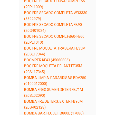
BOQ.FRE.SECADO CURVA COMP.FE55
(20PL1009)
BOQ.FRE.SECADO COMPLETA WR3330
(3392979)
BOQ.FRE.SECADO COMPLETA FB90
(20GR01024)
BOQ.FRE.SECADO COMPL.FB60-FE60
(20PL1010)
BOQ.FRE.MOQUETA TRASERA FE35M
(20SL17344)
BOOMPER KF43 (45080806)
BOQ.FRE.MOQUETA DELANT.FE35M
(20SL17345)
BOMBA LIMPIA-PARABRISAS BDV250
(0100012000)
BOMBA FREG.SUMER.DETER.FB71M
(20SL02090)
BOMBA FRE.DETERG. EXTER.FB90M
(20GR02128)
BOMBA BAR. FLOJET B800L (17086)