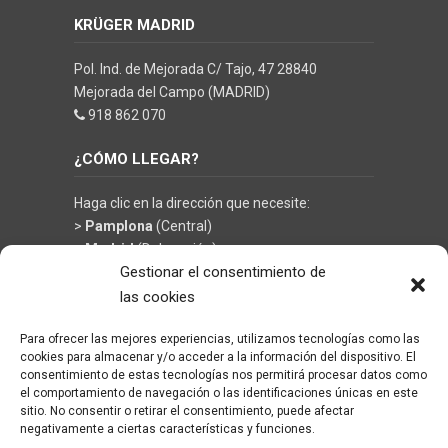
KRÜGER MADRID
Pol. Ind. de Mejorada C/ Tajo, 47 28840
Mejorada del Campo (MADRID)
918 862 070
¿CÓMO LLEGAR?
Haga clic en la dirección que necesite:
>
Pamplona
(Central)
>
Madrid
(Delegación)
Gestionar el consentimiento de
las cookies
Para ofrecer las mejores experiencias, utilizamos tecnologías como las
©
KRÜGER TECHNOLOGY S.L.
- Soluciones en
cookies para almacenar y/o acceder a la información del dispositivo. El
limpieza y climatización
consentimiento de estas tecnologías nos permitirá procesar datos como
el comportamiento de navegación o las identificaciones únicas en este
sitio. No consentir o retirar el consentimiento, puede afectar
negativamente a ciertas características y funciones.