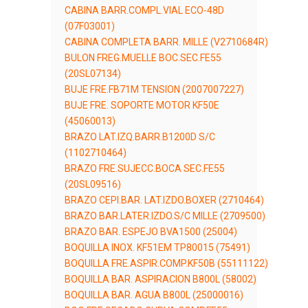
CABINA BARR.COMPL.VIAL ECO-48D
(07F03001)
CABINA COMPLETA BARR. MILLE (V2710684R)
BULON FREG.MUELLE BOC.SEC.FE55
(20SL07134)
BUJE FRE.FB71M TENSION (2007007227)
BUJE FRE. SOPORTE MOTOR KF50E
(45060013)
BRAZO LAT.IZQ.BARR.B1200D S/C
(1102710464)
BRAZO FRE.SUJECC.BOCA SEC.FE55
(20SL09516)
BRAZO CEPI.BAR. LAT.IZDO.BOXER (2710464)
BRAZO BAR.LATER.IZDO.S/C MILLE (2709500)
BRAZO BAR. ESPEJO BVA1500 (25004)
BOQUILLA INOX. KF51EM TP80015 (75491)
BOQUILLA FRE.ASPIR.COMP.KF50B (55111122)
BOQUILLA BAR. ASPIRACION B800L (58002)
BOQUILLA BAR. AGUA B800L (25000016)