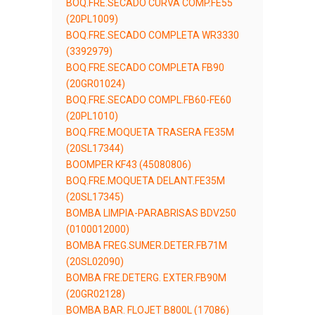
BOQ.FRE.SECADO CURVA COMP.FE55
(20PL1009)
BOQ.FRE.SECADO COMPLETA WR3330
(3392979)
BOQ.FRE.SECADO COMPLETA FB90
(20GR01024)
BOQ.FRE.SECADO COMPL.FB60-FE60
(20PL1010)
BOQ.FRE.MOQUETA TRASERA FE35M
(20SL17344)
BOOMPER KF43 (45080806)
BOQ.FRE.MOQUETA DELANT.FE35M
(20SL17345)
BOMBA LIMPIA-PARABRISAS BDV250
(0100012000)
BOMBA FREG.SUMER.DETER.FB71M
(20SL02090)
BOMBA FRE.DETERG. EXTER.FB90M
(20GR02128)
BOMBA BAR. FLOJET B800L (17086)