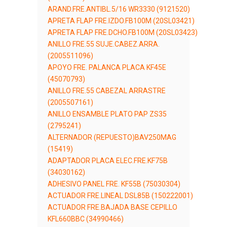
ARAND.FRE.ANTIBL.5/16 WR3330 (9121520)
APRETA FLAP FRE.IZDO.FB100M (20SL03421)
APRETA FLAP FRE.DCHO.FB100M (20SL03423)
ANILLO FRE.55 SUJE.CABEZ.ARRA.
(2005511096)
APOYO FRE. PALANCA PLACA KF45E
(45070793)
ANILLO FRE.55 CABEZAL ARRASTRE
(2005507161)
ANILLO ENSAMBLE PLATO PAP ZS35
(2795241)
ALTERNADOR (REPUESTO)BAV250MAG
(15419)
ADAPTADOR PLACA ELEC.FRE.KF75B
(34030162)
ADHESIVO PANEL FRE. KF55B (75030304)
ACTUADOR FRE.LINEAL DSL85B (150222001)
ACTUADOR FRE.BAJADA BASE CEPILLO
KFL660BBC (34990466)