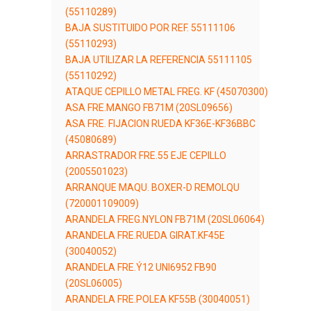
(55110289)
BAJA SUSTITUIDO POR REF. 55111106
(55110293)
BAJA UTILIZAR LA REFERENCIA 55111105
(55110292)
ATAQUE CEPILLO METAL FREG. KF (45070300)
ASA FRE.MANGO FB71M (20SL09656)
ASA FRE. FIJACION RUEDA KF36E-KF36BBC
(45080689)
ARRASTRADOR FRE.55 EJE CEPILLO
(2005501023)
ARRANQUE MAQU. BOXER-D REMOLQU
(720001109009)
ARANDELA FREG.NYLON FB71M (20SL06064)
ARANDELA FRE.RUEDA GIRAT.KF45E
(30040052)
ARANDELA FRE.Ý12 UNI6952 FB90
(20SL06005)
ARANDELA FRE.POLEA KF55B (30040051)