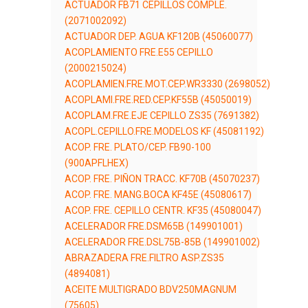
ACTUADOR FB71 CEPILLOS COMPLE.
(2071002092)
ACTUADOR DEP. AGUA KF120B (45060077)
ACOPLAMIENTO FRE.E55 CEPILLO
(2000215024)
ACOPLAMIEN.FRE.MOT.CEP.WR3330 (2698052)
ACOPLAMI.FRE.RED.CEP.KF55B (45050019)
ACOPLAM.FRE.EJE CEPILLO ZS35 (7691382)
ACOPL.CEPILLO.FRE.MODELOS KF (45081192)
ACOP. FRE. PLATO/CEP. FB90-100
(900APFLHEX)
ACOP. FRE. PIÑON TRACC. KF70B (45070237)
ACOP. FRE. MANG.BOCA KF45E (45080617)
ACOP. FRE. CEPILLO CENTR. KF35 (45080047)
ACELERADOR FRE.DSM65B (149901001)
ACELERADOR FRE.DSL75B-85B (149901002)
ABRAZADERA FRE.FILTRO ASP.ZS35
(4894081)
ACEITE MULTIGRADO BDV250MAGNUM
(75605)