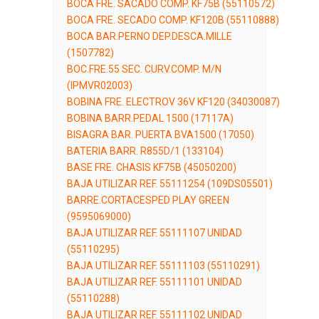
BOCA FRE. SACADO COMP. KF75B (55110572)
BOCA FRE. SECADO COMP. KF120B (55110888)
BOCA BAR.PERNO DEP.DESCA.MILLE
(1507782)
BOC.FRE.55 SEC. CURV.COMP. M/N
(IPMVR02003)
BOBINA FRE. ELECTROV 36V KF120 (34030087)
BOBINA BARR.PEDAL 1500 (17117A)
BISAGRA BAR. PUERTA BVA1500 (17050)
BATERIA BARR. R855D/1 (133104)
BASE FRE. CHASIS KF75B (45050200)
BAJA UTILIZAR REF. 55111254 (109DS05501)
BARRE.CORTACESPED PLAY GREEN
(9595069000)
BAJA UTILIZAR REF. 55111107 UNIDAD
(55110295)
BAJA UTILIZAR REF. 55111103 (55110291)
BAJA UTILIZAR REF. 55111101 UNIDAD
(55110288)
BAJA UTILIZAR REF. 55111102 UNIDAD