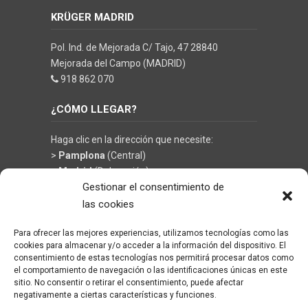
KRÜGER MADRID
Pol. Ind. de Mejorada C/ Tajo, 47 28840
Mejorada del Campo (MADRID)
918 862 070
¿CÓMO LLEGAR?
Haga clic en la dirección que necesite:
>
Pamplona
(Central)
>
Madrid
(Delegación)
Gestionar el consentimiento de
las cookies
Para ofrecer las mejores experiencias, utilizamos tecnologías como las
©
KRÜGER TECHNOLOGY S.L.
- Soluciones en
cookies para almacenar y/o acceder a la información del dispositivo. El
limpieza y climatización
consentimiento de estas tecnologías nos permitirá procesar datos como
el comportamiento de navegación o las identificaciones únicas en este
sitio. No consentir o retirar el consentimiento, puede afectar
negativamente a ciertas características y funciones.