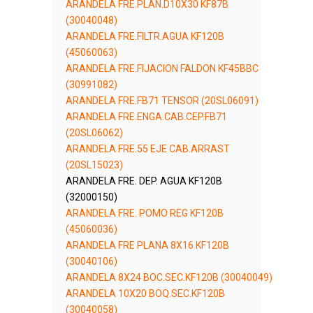
ARANDELA FRE.PLAN.D10X30 KF87B
(30040048)
ARANDELA FRE.FILTR.AGUA KF120B
(45060063)
ARANDELA FRE.FIJACION FALDON KF45BBC
(30991082)
ARANDELA FRE.FB71 TENSOR (20SL06091)
ARANDELA FRE.ENGA.CAB.CEP.FB71
(20SL06062)
ARANDELA FRE.55 EJE CAB.ARRAST
(20SL15023)
ARANDELA FRE. DEP. AGUA KF120B
(32000150)
ARANDELA FRE. POMO REG KF120B
(45060036)
ARANDELA FRE PLANA 8X16 KF120B
(30040106)
ARANDELA 8X24 BOC.SEC.KF120B (30040049)
ARANDELA 10X20 BOQ.SEC.KF120B
(30040058)