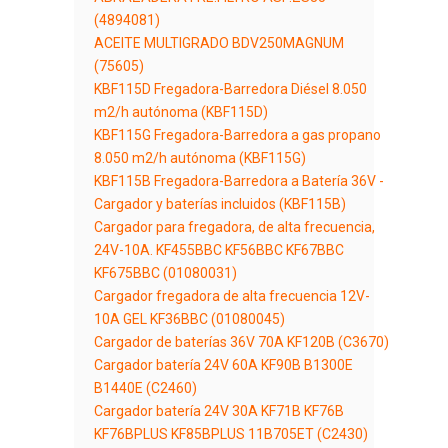
(4894081)
ACEITE MULTIGRADO BDV250MAGNUM
(75605)
KBF115D Fregadora-Barredora Diésel 8.050
m2/h autónoma (KBF115D)
KBF115G Fregadora-Barredora a gas propano
8.050 m2/h autónoma (KBF115G)
KBF115B Fregadora-Barredora a Batería 36V -
Cargador y baterías incluidos (KBF115B)
Cargador para fregadora, de alta frecuencia,
24V-10A. KF455BBC KF56BBC KF67BBC
KF675BBC (01080031)
Cargador fregadora de alta frecuencia 12V-
10A GEL KF36BBC (01080045)
Cargador de baterías 36V 70A KF120B (C3670)
Cargador batería 24V 60A KF90B B1300E
B1440E (C2460)
Cargador batería 24V 30A KF71B KF76B
KF76BPLUS KF85BPLUS 11B705ET (C2430)