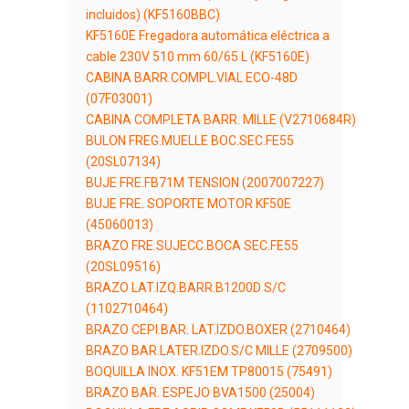
incluidos) (KF5160BBC)
KF5160E Fregadora automática eléctrica a
cable 230V 510 mm 60/65 L (KF5160E)
CABINA BARR.COMPL.VIAL ECO-48D
(07F03001)
CABINA COMPLETA BARR. MILLE (V2710684R)
BULON FREG.MUELLE BOC.SEC.FE55
(20SL07134)
BUJE FRE.FB71M TENSION (2007007227)
BUJE FRE. SOPORTE MOTOR KF50E
(45060013)
BRAZO FRE.SUJECC.BOCA SEC.FE55
(20SL09516)
BRAZO LAT.IZQ.BARR.B1200D S/C
(1102710464)
BRAZO CEPI.BAR. LAT.IZDO.BOXER (2710464)
BRAZO BAR.LATER.IZDO.S/C MILLE (2709500)
BOQUILLA INOX. KF51EM TP80015 (75491)
BRAZO BAR. ESPEJO BVA1500 (25004)