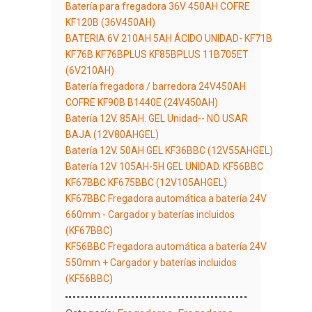
Batería para fregadora 36V 450AH COFRE
KF120B (36V450AH)
BATERIA 6V 210AH 5AH ÁCIDO UNIDAD- KF71B
KF76B KF76BPLUS KF85BPLUS 11B705ET
(6V210AH)
Batería fregadora / barredora 24V450AH
COFRE KF90B B1440E (24V450AH)
Batería 12V. 85AH. GEL Unidad-- NO USAR
BAJA (12V80AHGEL)
Batería 12V. 50AH GEL KF36BBC (12V55AHGEL)
Batería 12V 105AH-5H GEL UNIDAD. KF56BBC
KF67BBC KF675BBC (12V105AHGEL)
KF67BBC Fregadora automática a batería 24V
660mm - Cargador y baterías incluidos
(KF67BBC)
KF56BBC Fregadora automática a batería 24V
550mm + Cargador y baterías incluidos
(KF56BBC)