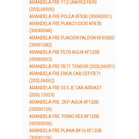
ARANDELA FRE.Ý12 UNI6952 FB90
(20SL06005)
ARANDELA FRE.POLEA KF55B (30040051)
ARANDELA FRE.PLAN.D10X30 KF87B
(30040048)
ARANDELA FRE.FIJACION FALDON KF45BBC
(30991082)
ARANDELA FRE.FILTR.AGUA KF120B
(45060063)
ARANDELA FRE.FB71 TENSOR (20SL06091)
ARANDELA FRE.ENGA.CAB.CEP.FB71
(20SL06062)
ARANDELA FRE.55 EJE CAB.ARRAST
(20SL15023)
ARANDELA FRE. DEP. AGUA KF120B
(32000150)
ARANDELA FRE. POMO REG KF120B
(45060036)
ARANDELA FRE PLANA 8X16 KF120B
(30040106)