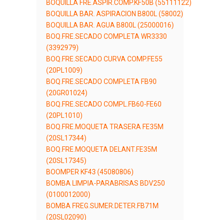
BOQUILLA FRE.ASPIR.COMP.KF50B (55111122)
BOQUILLA BAR. ASPIRACION B800L (58002)
BOQUILLA BAR. AGUA B800L (25000016)
BOQ.FRE.SECADO COMPLETA WR3330
(3392979)
BOQ.FRE.SECADO CURVA COMP.FE55
(20PL1009)
BOQ.FRE.SECADO COMPLETA FB90
(20GR01024)
BOQ.FRE.SECADO COMPL.FB60-FE60
(20PL1010)
BOQ.FRE.MOQUETA TRASERA FE35M
(20SL17344)
BOQ.FRE.MOQUETA DELANT.FE35M
(20SL17345)
BOOMPER KF43 (45080806)
BOMBA LIMPIA-PARABRISAS BDV250
(0100012000)
BOMBA FREG.SUMER.DETER.FB71M
(20SL02090)