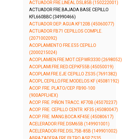
ACTUADOR FRE.LINEAL DSL85B (150222001)
ACTUADOR FRE.BAJADA BASE CEPILLO
KFL660BBC (34990466)
ACTUADOR DEP. AGUA KF120B (45060077)
ACTUADOR FB71 CEPILLOS COMPLE.
(2071002092)
ACOPLAMIENTO FRE.E55 CEPILLO
(2000215024)
ACOPLAMIEN.FRE.MOT.CEP.WR3330 (2698052)
ACOPLAMI.FRE.RED.CEP.KF55B (45050019)
ACOPLAM.FRE.EJE CEPILLO ZS35 (7691382)
ACOPL.CEPILLO.FRE.MODELOS KF (45081192)
ACOP. FRE. PLATO/CEP. FB90-100
(900APFLHEX)
ACOP. FRE. PIÑON TRACC. KF70B (45070237)
ACOP. FRE. CEPILLO CENTR. KF35 (45080047)
ACOP. FRE. MANG.BOCA KF45E (45080617)
ACELERADOR FRE.DSM65B (149901001)
ACELERADOR FRE.DSL75B-85B (149901002)
ABRAZADERA FRE.FILTRO ASP.ZS35