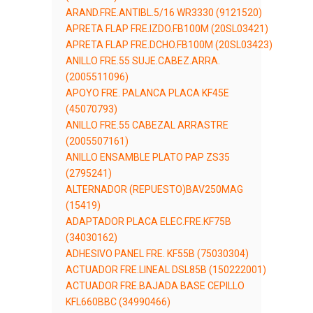
ARAND.FRE.ANTIBL.5/16 WR3330 (9121520)
APRETA FLAP FRE.IZDO.FB100M (20SL03421)
APRETA FLAP FRE.DCHO.FB100M (20SL03423)
ANILLO FRE.55 SUJE.CABEZ.ARRA.
(2005511096)
APOYO FRE. PALANCA PLACA KF45E
(45070793)
ANILLO FRE.55 CABEZAL ARRASTRE
(2005507161)
ANILLO ENSAMBLE PLATO PAP ZS35
(2795241)
ALTERNADOR (REPUESTO)BAV250MAG
(15419)
ADAPTADOR PLACA ELEC.FRE.KF75B
(34030162)
ADHESIVO PANEL FRE. KF55B (75030304)
ACTUADOR FRE.LINEAL DSL85B (150222001)
ACTUADOR FRE.BAJADA BASE CEPILLO
KFL660BBC (34990466)