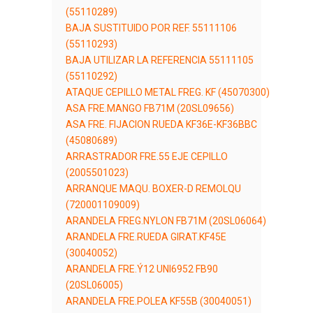
(55110289)
BAJA SUSTITUIDO POR REF. 55111106
(55110293)
BAJA UTILIZAR LA REFERENCIA 55111105
(55110292)
ATAQUE CEPILLO METAL FREG. KF (45070300)
ASA FRE.MANGO FB71M (20SL09656)
ASA FRE. FIJACION RUEDA KF36E-KF36BBC
(45080689)
ARRASTRADOR FRE.55 EJE CEPILLO
(2005501023)
ARRANQUE MAQU. BOXER-D REMOLQU
(720001109009)
ARANDELA FREG.NYLON FB71M (20SL06064)
ARANDELA FRE.RUEDA GIRAT.KF45E
(30040052)
ARANDELA FRE.Ý12 UNI6952 FB90
(20SL06005)
ARANDELA FRE.POLEA KF55B (30040051)