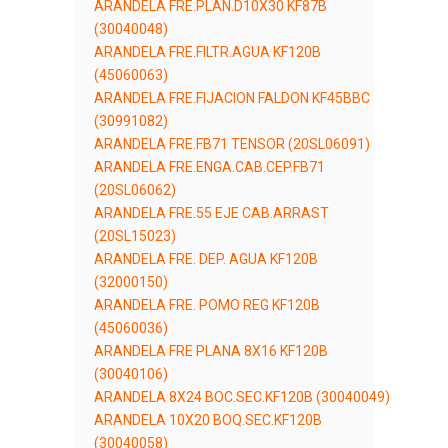
ARANDELA FRE.PLAN.D10X30 KF87B
(30040048)
ARANDELA FRE.FILTR.AGUA KF120B
(45060063)
ARANDELA FRE.FIJACION FALDON KF45BBC
(30991082)
ARANDELA FRE.FB71 TENSOR (20SL06091)
ARANDELA FRE.ENGA.CAB.CEP.FB71
(20SL06062)
ARANDELA FRE.55 EJE CAB.ARRAST
(20SL15023)
ARANDELA FRE. DEP. AGUA KF120B
(32000150)
ARANDELA FRE. POMO REG KF120B
(45060036)
ARANDELA FRE PLANA 8X16 KF120B
(30040106)
ARANDELA 8X24 BOC.SEC.KF120B (30040049)
ARANDELA 10X20 BOQ.SEC.KF120B
(30040058)