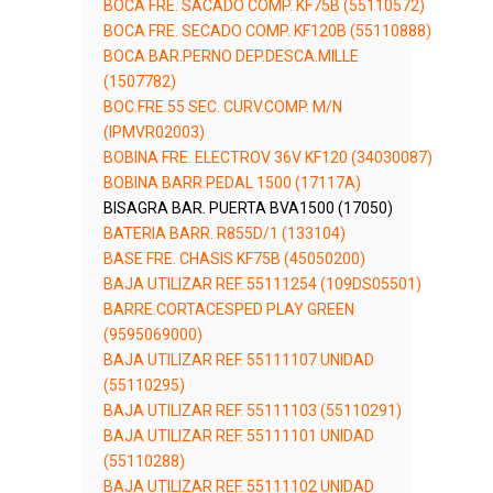
BOCA FRE. SACADO COMP. KF75B (55110572)
BOCA FRE. SECADO COMP. KF120B (55110888)
BOCA BAR.PERNO DEP.DESCA.MILLE
(1507782)
BOC.FRE.55 SEC. CURV.COMP. M/N
(IPMVR02003)
BOBINA FRE. ELECTROV 36V KF120 (34030087)
BOBINA BARR.PEDAL 1500 (17117A)
BISAGRA BAR. PUERTA BVA1500 (17050)
BATERIA BARR. R855D/1 (133104)
BASE FRE. CHASIS KF75B (45050200)
BAJA UTILIZAR REF. 55111254 (109DS05501)
BARRE.CORTACESPED PLAY GREEN
(9595069000)
BAJA UTILIZAR REF. 55111107 UNIDAD
(55110295)
BAJA UTILIZAR REF. 55111103 (55110291)
BAJA UTILIZAR REF. 55111101 UNIDAD
(55110288)
BAJA UTILIZAR REF. 55111102 UNIDAD