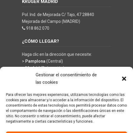
KRÜGER MADRID
Pol. Ind. de Mejorada C/ Tajo, 47 28840
Mejorada del Campo (MADRID)
918 862 070
¿CÓMO LLEGAR?
Haga clic en la dirección que necesite:
>
Pamplona
(Central)
>
Madrid
(Delegación)
Gestionar el consentimiento de
las cookies
Para ofrecer las mejores experiencias, utilizamos tecnologías como las
©
KRÜGER TECHNOLOGY S.L.
- Soluciones en
cookies para almacenar y/o acceder a la información del dispositivo. El
limpieza y climatización
consentimiento de estas tecnologías nos permitirá procesar datos como
el comportamiento de navegación o las identificaciones únicas en este
sitio. No consentir o retirar el consentimiento, puede afectar
negativamente a ciertas características y funciones.