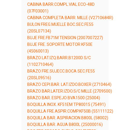
CABINA BARR.COMPL.VIAL ECO-48D
(07F03001)
CABINA COMPLETA BARR. MILLE (V2710684R)
BULON FREG.MUELLE BOC.SEC.FE55
(20SL07134)
BUJE FRE.FB71M TENSION (2007007227)
BUJE FRE. SOPORTE MOTOR KF50E
(45060013)
BRAZO LAT.IZQ.BARR.B1200D S/C
(1102710464)
BRAZO FRE.SUJECC.BOCA SEC.FE55
(20SL09516)
BRAZO CEPI.BAR. LAT.IZDO.BOXER (2710464)
BRAZO BAR.LATER.IZDO.S/C MILLE (2709500)
BRAZO BAR. ESPEJO BVA1500 (25004)
BOQUILLA INOX. KF51EM TP80015 (75491)
BOQUILLA FRE.ASPIR.COMP.KF50B (55111122)
BOQUILLA BAR. ASPIRACION B800L (58002)
BOQUILLA BAR. AGUA B800L (25000016)