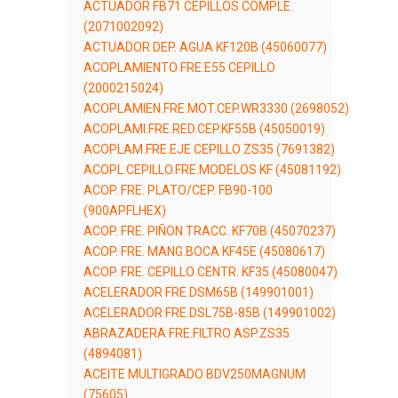
ACTUADOR FB71 CEPILLOS COMPLE.
(2071002092)
ACTUADOR DEP. AGUA KF120B (45060077)
ACOPLAMIENTO FRE.E55 CEPILLO
(2000215024)
ACOPLAMIEN.FRE.MOT.CEP.WR3330 (2698052)
ACOPLAMI.FRE.RED.CEP.KF55B (45050019)
ACOPLAM.FRE.EJE CEPILLO ZS35 (7691382)
ACOPL.CEPILLO.FRE.MODELOS KF (45081192)
ACOP. FRE. PLATO/CEP. FB90-100
(900APFLHEX)
ACOP. FRE. PIÑON TRACC. KF70B (45070237)
ACOP. FRE. MANG.BOCA KF45E (45080617)
ACOP. FRE. CEPILLO CENTR. KF35 (45080047)
ACELERADOR FRE.DSM65B (149901001)
ACELERADOR FRE.DSL75B-85B (149901002)
ABRAZADERA FRE.FILTRO ASP.ZS35
(4894081)
ACEITE MULTIGRADO BDV250MAGNUM
(75605)