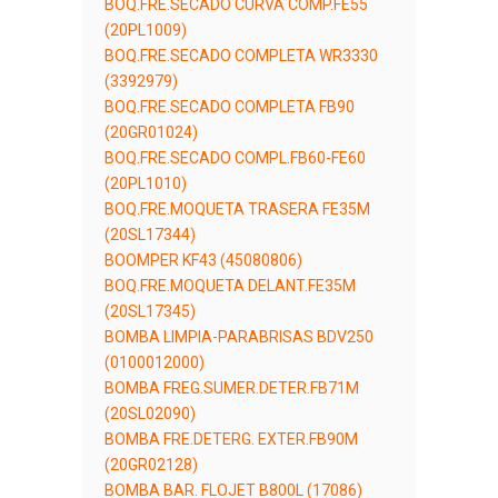
BOQ.FRE.SECADO CURVA COMP.FE55
(20PL1009)
BOQ.FRE.SECADO COMPLETA WR3330
(3392979)
BOQ.FRE.SECADO COMPLETA FB90
(20GR01024)
BOQ.FRE.SECADO COMPL.FB60-FE60
(20PL1010)
BOQ.FRE.MOQUETA TRASERA FE35M
(20SL17344)
BOOMPER KF43 (45080806)
BOQ.FRE.MOQUETA DELANT.FE35M
(20SL17345)
BOMBA LIMPIA-PARABRISAS BDV250
(0100012000)
BOMBA FREG.SUMER.DETER.FB71M
(20SL02090)
BOMBA FRE.DETERG. EXTER.FB90M
(20GR02128)
BOMBA BAR. FLOJET B800L (17086)