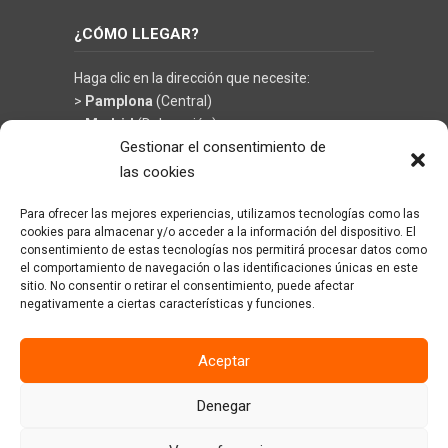
¿CÓMO LLEGAR?
Haga clic en la dirección que necesite:
>
Pamplona
(Central)
>
Madrid
(Delegación)
Gestionar el consentimiento de
las cookies
Para ofrecer las mejores experiencias, utilizamos tecnologías como las
©
KRÜGER TECHNOLOGY S.L.
- Soluciones en
cookies para almacenar y/o acceder a la información del dispositivo. El
limpieza y climatización
consentimiento de estas tecnologías nos permitirá procesar datos como
el comportamiento de navegación o las identificaciones únicas en este
sitio. No consentir o retirar el consentimiento, puede afectar
negativamente a ciertas características y funciones.
Aceptar
Denegar