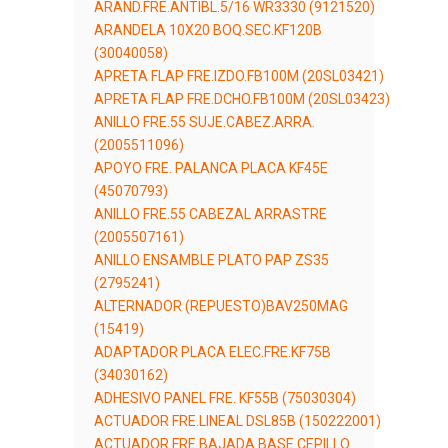
ARAND.FRE.ANTIBL.5/16 WR3330 (9121520)
ARANDELA 10X20 BOQ.SEC.KF120B
(30040058)
APRETA FLAP FRE.IZDO.FB100M (20SL03421)
APRETA FLAP FRE.DCHO.FB100M (20SL03423)
ANILLO FRE.55 SUJE.CABEZ.ARRA.
(2005511096)
APOYO FRE. PALANCA PLACA KF45E
(45070793)
ANILLO FRE.55 CABEZAL ARRASTRE
(2005507161)
ANILLO ENSAMBLE PLATO PAP ZS35
(2795241)
ALTERNADOR (REPUESTO)BAV250MAG
(15419)
ADAPTADOR PLACA ELEC.FRE.KF75B
(34030162)
ADHESIVO PANEL FRE. KF55B (75030304)
ACTUADOR FRE.LINEAL DSL85B (150222001)
ACTUADOR FRE.BAJADA BASE CEPILLO