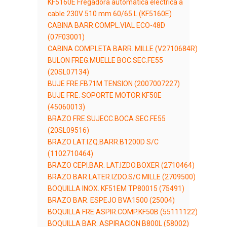
KF5160E Fregadora automática eléctrica a
cable 230V 510 mm 60/65 L (KF5160E)
CABINA BARR.COMPL.VIAL ECO-48D
(07F03001)
CABINA COMPLETA BARR. MILLE (V2710684R)
BULON FREG.MUELLE BOC.SEC.FE55
(20SL07134)
BUJE FRE.FB71M TENSION (2007007227)
BUJE FRE. SOPORTE MOTOR KF50E
(45060013)
BRAZO FRE.SUJECC.BOCA SEC.FE55
(20SL09516)
BRAZO LAT.IZQ.BARR.B1200D S/C
(1102710464)
BRAZO CEPI.BAR. LAT.IZDO.BOXER (2710464)
BRAZO BAR.LATER.IZDO.S/C MILLE (2709500)
BOQUILLA INOX. KF51EM TP80015 (75491)
BRAZO BAR. ESPEJO BVA1500 (25004)
BOQUILLA FRE.ASPIR.COMP.KF50B (55111122)
BOQUILLA BAR. ASPIRACION B800L (58002)