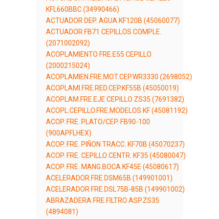
KFL660BBC (34990466)
ACTUADOR DEP. AGUA KF120B (45060077)
ACTUADOR FB71 CEPILLOS COMPLE.
(2071002092)
ACOPLAMIENTO FRE.E55 CEPILLO
(2000215024)
ACOPLAMIEN.FRE.MOT.CEP.WR3330 (2698052)
ACOPLAMI.FRE.RED.CEP.KF55B (45050019)
ACOPLAM.FRE.EJE CEPILLO ZS35 (7691382)
ACOPL.CEPILLO.FRE.MODELOS KF (45081192)
ACOP. FRE. PLATO/CEP. FB90-100
(900APFLHEX)
ACOP. FRE. PIÑON TRACC. KF70B (45070237)
ACOP. FRE. CEPILLO CENTR. KF35 (45080047)
ACOP. FRE. MANG.BOCA KF45E (45080617)
ACELERADOR FRE.DSM65B (149901001)
ACELERADOR FRE.DSL75B-85B (149901002)
ABRAZADERA FRE.FILTRO ASP.ZS35
(4894081)