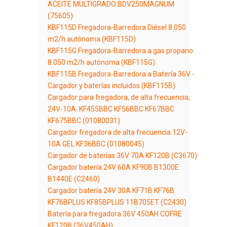
ACEITE MULTIGRADO BDV250MAGNUM
(75605)
KBF115D Fregadora-Barredora Diésel 8.050
m2/h autónoma (KBF115D)
KBF115G Fregadora-Barredora a gas propano
8.050 m2/h autónoma (KBF115G)
KBF115B Fregadora-Barredora a Batería 36V -
Cargador y baterías incluidos (KBF115B)
Cargador para fregadora, de alta frecuencia,
24V-10A. KF455BBC KF56BBC KF67BBC
KF675BBC (01080031)
Cargador fregadora de alta frecuencia 12V-
10A GEL KF36BBC (01080045)
Cargador de baterías 36V 70A KF120B (C3670)
Cargador batería 24V 60A KF90B B1300E
B1440E (C2460)
Cargador batería 24V 30A KF71B KF76B
KF76BPLUS KF85BPLUS 11B705ET (C2430)
Batería para fregadora 36V 450AH COFRE
KF120B (36V450AH)