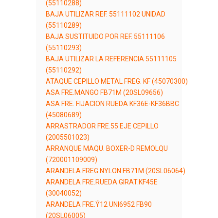
(55110288)
BAJA UTILIZAR REF. 55111102 UNIDAD
(55110289)
BAJA SUSTITUIDO POR REF. 55111106
(55110293)
BAJA UTILIZAR LA REFERENCIA 55111105
(55110292)
ATAQUE CEPILLO METAL FREG. KF (45070300)
ASA FRE.MANGO FB71M (20SL09656)
ASA FRE. FIJACION RUEDA KF36E-KF36BBC
(45080689)
ARRASTRADOR FRE.55 EJE CEPILLO
(2005501023)
ARRANQUE MAQU. BOXER-D REMOLQU
(720001109009)
ARANDELA FREG.NYLON FB71M (20SL06064)
ARANDELA FRE.RUEDA GIRAT.KF45E
(30040052)
ARANDELA FRE.Ý12 UNI6952 FB90
(20SL06005)