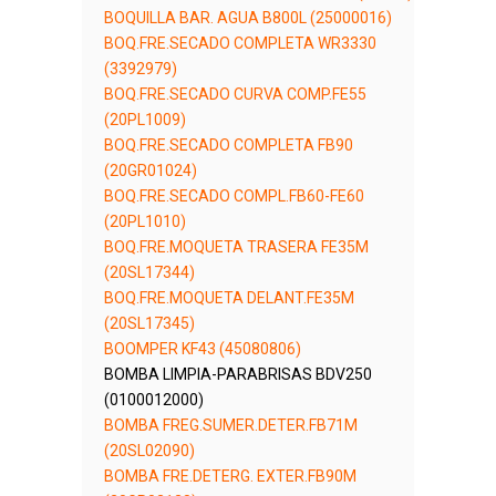
BOQUILLA BAR. AGUA B800L (25000016)
BOQ.FRE.SECADO COMPLETA WR3330
(3392979)
BOQ.FRE.SECADO CURVA COMP.FE55
(20PL1009)
BOQ.FRE.SECADO COMPLETA FB90
(20GR01024)
BOQ.FRE.SECADO COMPL.FB60-FE60
(20PL1010)
BOQ.FRE.MOQUETA TRASERA FE35M
(20SL17344)
BOQ.FRE.MOQUETA DELANT.FE35M
(20SL17345)
BOOMPER KF43 (45080806)
BOMBA LIMPIA-PARABRISAS BDV250
(0100012000)
BOMBA FREG.SUMER.DETER.FB71M
(20SL02090)
BOMBA FRE.DETERG. EXTER.FB90M