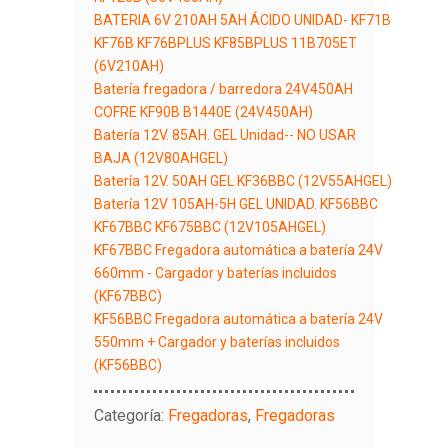
BATERIA 6V 210AH 5AH ÁCIDO UNIDAD- KF71B
KF76B KF76BPLUS KF85BPLUS 11B705ET
(6V210AH)
Batería fregadora / barredora 24V450AH
COFRE KF90B B1440E (24V450AH)
Batería 12V. 85AH. GEL Unidad-- NO USAR
BAJA (12V80AHGEL)
Batería 12V. 50AH GEL KF36BBC (12V55AHGEL)
Batería 12V 105AH-5H GEL UNIDAD. KF56BBC
KF67BBC KF675BBC (12V105AHGEL)
KF67BBC Fregadora automática a batería 24V
660mm - Cargador y baterías incluidos
(KF67BBC)
KF56BBC Fregadora automática a batería 24V
550mm + Cargador y baterías incluidos
(KF56BBC)
Categoría:
Fregadoras
,
Fregadoras