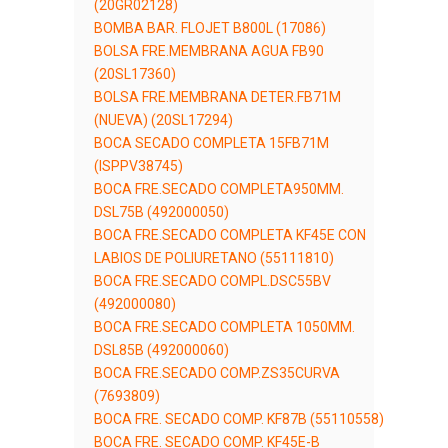
(20GR02128)
BOMBA BAR. FLOJET B800L (17086)
BOLSA FRE.MEMBRANA AGUA FB90
(20SL17360)
BOLSA FRE.MEMBRANA DETER.FB71M
(NUEVA) (20SL17294)
BOCA SECADO COMPLETA 15FB71M
(ISPPV38745)
BOCA FRE.SECADO COMPLETA950MM.
DSL75B (492000050)
BOCA FRE.SECADO COMPLETA KF45E CON
LABIOS DE POLIURETANO (55111810)
BOCA FRE.SECADO COMPL.DSC55BV
(492000080)
BOCA FRE.SECADO COMPLETA 1050MM.
DSL85B (492000060)
BOCA FRE.SECADO COMP.ZS35CURVA
(7693809)
BOCA FRE. SECADO COMP. KF87B (55110558)
BOCA FRE. SECADO COMP. KF45E-B