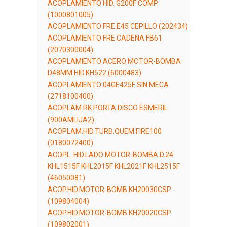
ACOPLAMIENTO HID. G200F COMP.
(1000801005)
ACOPLAMIENTO FRE.E45 CEPILLO (202434)
ACOPLAMIENTO FRE.CADENA FB61
(2070300004)
ACOPLAMIENTO ACERO MOTOR-BOMBA
D48MM.HID.KH522 (6000483)
ACOPLAMIENTO 04GE425F SIN MECA
(2718100400)
ACOPLAM.RK PORTA DISCO ESMERIL
(900AMLIJA2)
ACOPLAM.HID.TURB.QUEM.FIRE100
(0180072400)
ACOPL. HID.LADO MOTOR-BOMBA D.24
KHL1515F KHL2015F KHL2021F KHL2515F
(46050081)
ACOP.HID.MOTOR-BOMB KH20030CSP
(109804004)
ACOP.HID.MOTOR-BOMB KH20020CSP
(109802001)