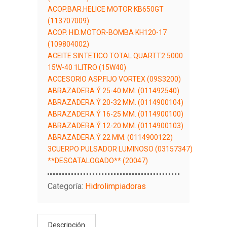
ACOP.BAR.HELICE MOTOR KB650GT
(113707009)
ACOP. HID.MOTOR-BOMBA KH120-17
(109804002)
ACEITE SINTETICO TOTAL QUARTT2 5000
15W-40 1LITRO (15W40)
ACCESORIO ASP.FIJO VORTEX (09S3200)
ABRAZADERA Ý 25-40 MM. (011492540)
ABRAZADERA Ý 20-32 MM. (0114900104)
ABRAZADERA Ý 16-25 MM. (0114900100)
ABRAZADERA Ý 12-20 MM. (0114900103)
ABRAZADERA Ý 22 MM. (0114900122)
3CUERPO PULSADOR LUMINOSO (03157347)
**DESCATALOGADO** (20047)
Categoría:
Hidrolimpiadoras
Descripción