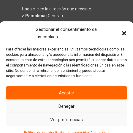
Haga clic en la dirección que necesite:
>
Pamplona
(Central)
>
Madrid
(Delegación)
Gestionar el consentimiento de
las cookies
Para ofrecer las mejores experiencias, utilizamos tecnologías como las
©
KRÜGER TECHNOLOGY S.L.
- Soluciones en
cookies para almacenar y/o acceder a la información del dispositivo. El
limpieza y climatización
consentimiento de estas tecnologías nos permitirá procesar datos como
el comportamiento de navegación o las identificaciones únicas en este
sitio. No consentir o retirar el consentimiento, puede afectar
negativamente a ciertas características y funciones.
Aceptar
Denegar
Ver preferencias
A brand of
Política de cookies
Política de privacidad
Aviso Legal