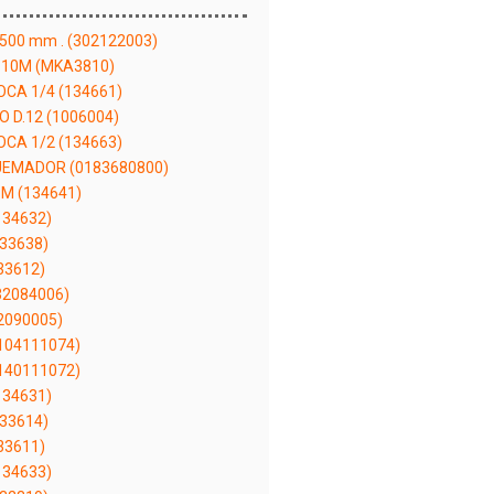
a 500 mm . (302122003)
 10M (MKA3810)
CA 1/4 (134661)
D.12 (1006004)
CA 1/2 (134663)
EMADOR (0183680800)
M (134641)
34632)
33638)
33612)
32084006)
2090005)
104111074)
140111072)
34631)
33614)
33611)
34633)