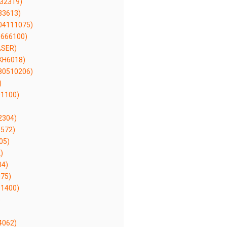
32319)
33613)
04111075)
666100)
ASER)
(KH6018)
80510206)
)
1100)
2304)
572)
05)
)
04)
75)
1400)
)
4062)