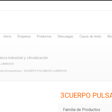
Inicio
Empresa
Productos
Descargas
Casos de éxito
Bl
eza industrial y climatización
 LUMINOSO
idrolimpiadoras
/ 3CUERPO PULSADOR LUMINOSO
3CUERPO PULS
Familia de Productos