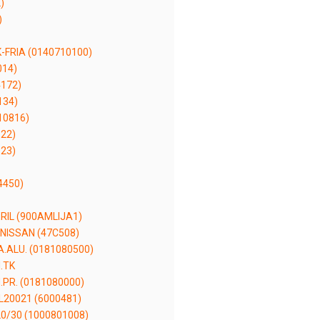
)
)
-FRIA (0140710100)
014)
172)
134)
10816)
122)
123)
4450)
RIL (900AMLIJA1)
ISSAN (47C508)
.ALU. (0181080500)
.TK
PR. (0181080000)
20021 (6000481)
0/30 (1000801008)