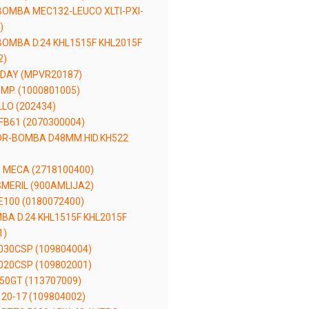
OMBA MEC132-LEUCO XLTI-PXI-
)
OMBA D.24 KHL1515F KHL2015F
2)
 DAY (MPVR20187)
MP. (1000801005)
LO (202434)
B61 (2070300004)
R-BOMBA D48MM.HID.KH522
 MECA (2718100400)
MERIL (900AMLIJA2)
E100 (0180072400)
BA D.24 KHL1515F KHL2015F
1)
30CSP (109804004)
20CSP (109802001)
50GT (113707009)
20-17 (109804002)