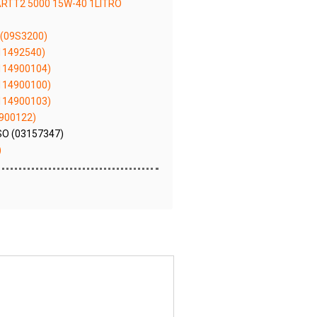
RTT2 5000 15W-40 1LITRO
(09S3200)
11492540)
114900104)
114900100)
114900103)
900122)
O (03157347)
)