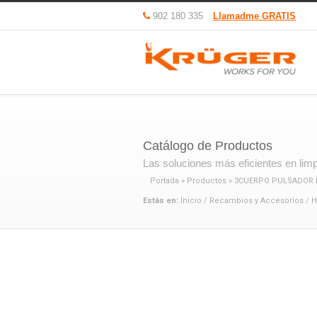
902 180 335
Llamadme GRATIS
Catálogo de Productos
Las soluciones más eficientes en limpi
Portada
»
Productos
»
3CUERPO PULSADOR
Estás en:
Inicio
/
Recambios y Accesorios
/
H