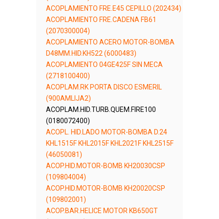
ACOPLAMIENTO FRE.E45 CEPILLO (202434)
ACOPLAMIENTO FRE.CADENA FB61
(2070300004)
ACOPLAMIENTO ACERO MOTOR-BOMBA
D48MM.HID.KH522 (6000483)
ACOPLAMIENTO 04GE425F SIN MECA
(2718100400)
ACOPLAM.RK PORTA DISCO ESMERIL
(900AMLIJA2)
ACOPLAM.HID.TURB.QUEM.FIRE100
(0180072400)
ACOPL. HID.LADO MOTOR-BOMBA D.24
KHL1515F KHL2015F KHL2021F KHL2515F
(46050081)
ACOP.HID.MOTOR-BOMB KH20030CSP
(109804004)
ACOP.HID.MOTOR-BOMB KH20020CSP
(109802001)
ACOP.BAR.HELICE MOTOR KB650GT