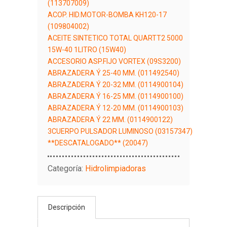
(113707009)
ACOP. HID.MOTOR-BOMBA KH120-17
(109804002)
ACEITE SINTETICO TOTAL QUARTT2 5000
15W-40 1LITRO (15W40)
ACCESORIO ASP.FIJO VORTEX (09S3200)
ABRAZADERA Ý 25-40 MM. (011492540)
ABRAZADERA Ý 20-32 MM. (0114900104)
ABRAZADERA Ý 16-25 MM. (0114900100)
ABRAZADERA Ý 12-20 MM. (0114900103)
ABRAZADERA Ý 22 MM. (0114900122)
3CUERPO PULSADOR LUMINOSO (03157347)
**DESCATALOGADO** (20047)
Categoría:
Hidrolimpiadoras
Descripción