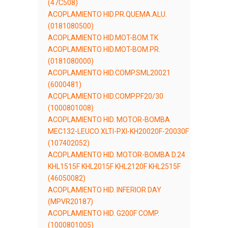
(47C508)
ACOPLAMIENTO HID.PR.QUEMA.ALU.
(0181080500)
ACOPLAMIENTO HID.MOT-BOM.TK
ACOPLAMIENTO HID.MOT-BOM.PR.
(0181080000)
ACOPLAMIENTO HID.COMP.SML20021
(6000481)
ACOPLAMIENTO HID.COMP.PF20/30
(1000801008)
ACOPLAMIENTO HID. MOTOR-BOMBA
MEC132-LEUCO XLTI-PXI-KH20020F-20030F
(107402052)
ACOPLAMIENTO HID. MOTOR-BOMBA D.24
KHL1515F KHL2015F KHL2120F KHL2515F
(46050082)
ACOPLAMIENTO HID. INFERIOR DAY
(MPVR20187)
ACOPLAMIENTO HID. G200F COMP.
(1000801005)