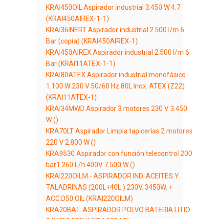
KRAI450OIL Aspirador industrial 3.450 W 4.7
(KRAI450AIREX-1-1)
KRAI36INERT Aspirador industrial 2.500 l/m 6
Bar (copia) (KRAI450AIREX-1)
KRAI450AIREX Aspirador industrial 2.500 l/m 6
Bar (KRAI11ATEX-1-1)
KRAI80ATEX Aspirador industrial monofásico
1.100 W 230 V 50/60 Hz 80L Inox. ATEX (Z22)
(KRAI11ATEX-1)
KRAI34MWD Aspirador 3 motores 230 V 3.450
W ()
KRA70LT Aspirador Limpia tapicerías 2 motores
220 V 2.800 W ()
KRA9530 Aspirador con función telecontrol 200
bar1.260 L/h 400V 7.500 W ()
KRAI220OILM - ASPIRADOR IND. ACEITES Y
TALADRINAS (200L+40L.) 230V. 3450W. +
ACC.D50 OIL (KRAI220OILM)
KRA20BAT. ASPIRADOR POLVO BATERIA LITIO