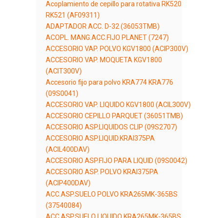
Acoplamiento de cepillo para rotativa RK520
RK521 (AF09311)
ADAPTADOR ACC. D-32 (36053TMB)
ACOPL. MANG.ACC.FIJO PLANET (7247)
ACCESORIO VAP. POLVO KGV1800 (ACIP300V)
ACCESORIO VAP. MOQUETA KGV1800
(ACIT300V)
Accesorio fijo para polvo KRA774 KRA776
(09S0041)
ACCESORIO VAP. LIQUIDO KGV1800 (ACIL300V)
ACCESORIO CEPILLO PARQUET (36051TMB)
ACCESORIO ASP.LIQUIDOS CLIP (09S2707)
ACCESORIO ASP.LIQUID.KRAI375PA
(ACIL400DAV)
ACCESORIO ASP.FIJO PARA LIQUID (09S0042)
ACCESORIO ASP. POLVO KRAI375PA
(ACIP400DAV)
ACC.ASP.SUELO POLVO KRA265MK-365BS
(37540084)
ACC.ASP.SUELO LIQUIDO KRA265MK-365BS