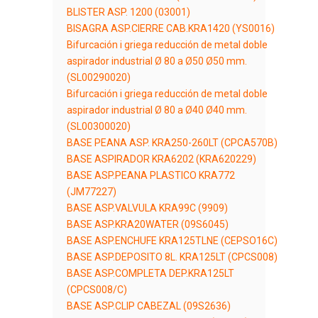
BLISTER ASP. 1200 (03001)
BISAGRA ASP.CIERRE CAB.KRA1420 (YS0016)
Bifurcación i griega reducción de metal doble
aspirador industrial Ø 80 a Ø50 Ø50 mm.
(SL00290020)
Bifurcación i griega reducción de metal doble
aspirador industrial Ø 80 a Ø40 Ø40 mm.
(SL00300020)
BASE PEANA ASP. KRA250-260LT (CPCA570B)
BASE ASPIRADOR KRA6202 (KRA620229)
BASE ASP.PEANA PLASTICO KRA772
(JM77227)
BASE ASP.VALVULA KRA99C (9909)
BASE ASP.KRA20WATER (09S6045)
BASE ASP.ENCHUFE KRA125TLNE (CEPSO16C)
BASE ASP.DEPOSITO 8L. KRA125LT (CPCS008)
BASE ASP.COMPLETA DEP.KRA125LT
(CPCS008/C)
BASE ASP.CLIP CABEZAL (09S2636)