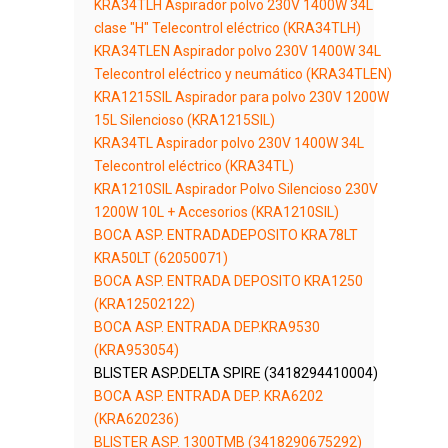
KRA34TLH Aspirador polvo 230V 1400W 34L
clase "H" Telecontrol eléctrico (KRA34TLH)
KRA34TLEN Aspirador polvo 230V 1400W 34L
Telecontrol eléctrico y neumático (KRA34TLEN)
KRA1215SIL Aspirador para polvo 230V 1200W
15L Silencioso (KRA1215SIL)
KRA34TL Aspirador polvo 230V 1400W 34L
Telecontrol eléctrico (KRA34TL)
KRA1210SIL Aspirador Polvo Silencioso 230V
1200W 10L + Accesorios (KRA1210SIL)
BOCA ASP. ENTRADADEPOSITO KRA78LT
KRA50LT (62050071)
BOCA ASP. ENTRADA DEPOSITO KRA1250
(KRA12502122)
BOCA ASP. ENTRADA DEP.KRA9530
(KRA953054)
BLISTER ASP.DELTA SPIRE (3418294410004)
BOCA ASP. ENTRADA DEP. KRA6202
(KRA620236)
BLISTER ASP. 1300TMB (3418290675292)