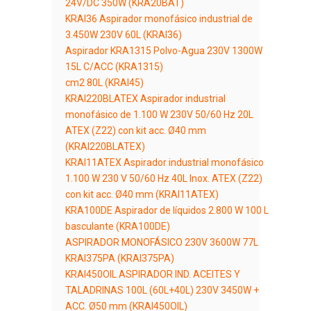
24V/DC 350W (KRA20BAT)
KRAI36 Aspirador monofásico industrial de
3.450W 230V 60L (KRAI36)
Aspirador KRA1315 Polvo-Agua 230V 1300W
15L C/ACC (KRA1315)
cm2 80L (KRAI45)
KRAI220BLATEX Aspirador industrial
monofásico de 1.100 W 230V 50/60 Hz 20L
ATEX (Z22) con kit acc. Ø40 mm
(KRAI220BLATEX)
KRAI11ATEX Aspirador industrial monofásico
1.100 W 230 V 50/60 Hz 40L Inox. ATEX (Z22)
con kit acc. Ø40 mm (KRAI11ATEX)
KRA100DE Aspirador de líquidos 2.800 W 100 L
basculante (KRA100DE)
ASPIRADOR MONOFÁSICO 230V 3600W 77L
KRAI375PA (KRAI375PA)
KRAI450OIL ASPIRADOR IND. ACEITES Y
TALADRINAS 100L (60L+40L) 230V 3450W +
ACC. Ø50 mm (KRAI450OIL)