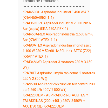
Familia de Productos
KRAI450OIL Aspirador industrial 3.450 W 4.7
(KRAI450AIREX-1-1)
KRAI36INERT Aspirador industrial 2.500 l/m 6
Bar (copia) (KRAI450AIREX-1)
KRAI450AIREX Aspirador industrial 2.500 l/m 6
Bar (KRAI11ATEX-1-1)
KRAI80ATEX Aspirador industrial monofásico
1.100 W 230 V 50/60 Hz 80L Inox. ATEX (Z22)
(KRAI11ATEX-1)
KRAI34MWD Aspirador 3 motores 230 V 3.450
W ()
KRA70LT Aspirador Limpia tapicerías 2 motores
220 V 2.800 W ()
KRA9530 Aspirador con función telecontrol 200
bar1.260 L/h 400V 7.500 W ()
KRAI220OILM - ASPIRADOR IND. ACEITES Y
TALADRINAS (200L+40L.) 230V. 3450W. +
ACC.D50 OIL (KRAI220OILM)