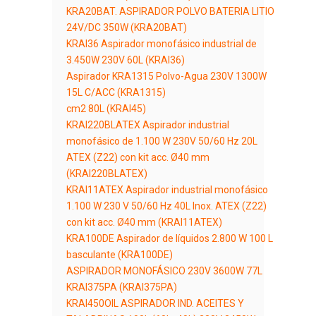
KRA20BAT. ASPIRADOR POLVO BATERIA LITIO
24V/DC 350W (KRA20BAT)
KRAI36 Aspirador monofásico industrial de
3.450W 230V 60L (KRAI36)
Aspirador KRA1315 Polvo-Agua 230V 1300W
15L C/ACC (KRA1315)
cm2 80L (KRAI45)
KRAI220BLATEX Aspirador industrial
monofásico de 1.100 W 230V 50/60 Hz 20L
ATEX (Z22) con kit acc. Ø40 mm
(KRAI220BLATEX)
KRAI11ATEX Aspirador industrial monofásico
1.100 W 230 V 50/60 Hz 40L Inox. ATEX (Z22)
con kit acc. Ø40 mm (KRAI11ATEX)
KRA100DE Aspirador de líquidos 2.800 W 100 L
basculante (KRA100DE)
ASPIRADOR MONOFÁSICO 230V 3600W 77L
KRAI375PA (KRAI375PA)
KRAI450OIL ASPIRADOR IND. ACEITES Y