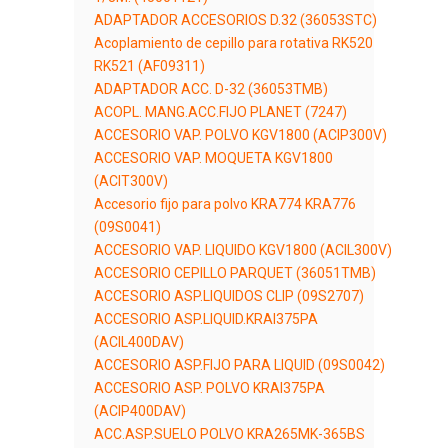
ADAPTADOR ACCESORIOS D.32 (36053STC)
Acoplamiento de cepillo para rotativa RK520
RK521 (AF09311)
ADAPTADOR ACC. D-32 (36053TMB)
ACOPL. MANG.ACC.FIJO PLANET (7247)
ACCESORIO VAP. POLVO KGV1800 (ACIP300V)
ACCESORIO VAP. MOQUETA KGV1800
(ACIT300V)
Accesorio fijo para polvo KRA774 KRA776
(09S0041)
ACCESORIO VAP. LIQUIDO KGV1800 (ACIL300V)
ACCESORIO CEPILLO PARQUET (36051TMB)
ACCESORIO ASP.LIQUIDOS CLIP (09S2707)
ACCESORIO ASP.LIQUID.KRAI375PA
(ACIL400DAV)
ACCESORIO ASP.FIJO PARA LIQUID (09S0042)
ACCESORIO ASP. POLVO KRAI375PA
(ACIP400DAV)
ACC.ASP.SUELO POLVO KRA265MK-365BS