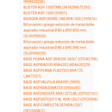
(KRA620236)
BLISTER ASP. 1300TMB (3418290675292)
BLISTER ASP. 1200 (03001)
BISAGRA ASP.CIERRE CAB.KRA1420 (YS0016)
Bifurcación i griega reducción de metal doble
aspirador industrial Ø 80 a Ø50 Ø50 mm.
(SL00290020)
Bifurcación i griega reducción de metal doble
aspirador industrial Ø 80 a Ø40 Ø40 mm.
(SL00300020)
BASE PEANA ASP. KRA250-260LT (CPCA570B)
BASE ASPIRADOR KRA6202 (KRA620229)
BASE ASP.PEANA PLASTICO KRA772
(JM77227)
BASE ASP.VALVULA KRA99C (9909)
BASE ASP.KRA20WATER (09S6045)
BASE ASP.ENCHUFE KRA125TLNE (CEPSO16C)
BASE ASP.DEPOSITO 8L. KRA125LT (CPCS008)
BASE ASP.COMPLETA DEP.KRA125LT
(CPCS008/C)