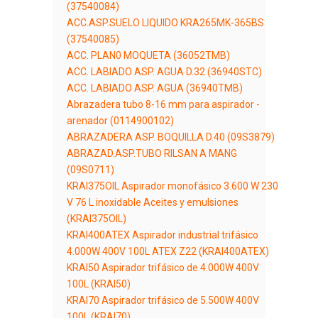
(37540084)
ACC.ASP.SUELO LIQUIDO KRA265MK-365BS
(37540085)
ACC. PLAN0 MOQUETA (36052TMB)
ACC. LABIADO ASP. AGUA D.32 (36940STC)
ACC. LABIADO ASP. AGUA (36940TMB)
Abrazadera tubo 8-16 mm para aspirador -
arenador (0114900102)
ABRAZADERA ASP. BOQUILLA D.40 (09S3879)
ABRAZAD.ASP.TUBO RILSAN A MANG
(09S0711)
KRAI375OIL Aspirador monofásico 3.600 W 230
V 76 L inoxidable Aceites y emulsiones
(KRAI375OIL)
KRAI400ATEX Aspirador industrial trifásico
4.000W 400V 100L ATEX Z22 (KRAI400ATEX)
KRAI50 Aspirador trifásico de 4.000W 400V
100L (KRAI50)
KRAI70 Aspirador trifásico de 5.500W 400V
100L (KRAI70)