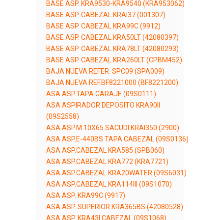
BASE ASP. KRA9530-KRA9540 (KRA953062)
BASE ASP. CABEZAL KRAI37 (001307)
BASE ASP. CABEZAL KRA99C (9912)
BASE ASP. CABEZAL KRA50LT (42080397)
BASE ASP. CABEZAL KRA78LT (42080293)
BASE ASP. CABEZAL KRA260LT (CPBM452)
BAJA NUEVA REFER. SPC09 (SPA009)
BAJA NUEVA REF.BF8221000 (BF8221200)
ASA ASP.TAPA GARAJE (09S0111)
ASA ASPIRADOR DEPOSITO KRA90II
(09S2558)
ASA ASP.M 10X65 SACUDI.KRAI350 (2900)
ASA ASP.E-440BS TAPA CABEZAL (09S0136)
ASA ASP.CABEZAL KRA585 (SPB060)
ASA ASP.CABEZAL KRA772 (KRA7721)
ASA ASP.CABEZAL KRA20WATER (09S6031)
ASA ASP.CABEZAL KRA114III (09S1070)
ASA ASP. KRA99C (9917)
ASA ASP. SUPERIOR KRA365BS (42080528)
ASA ASP. KRA43I CABEZAL (09S1068)