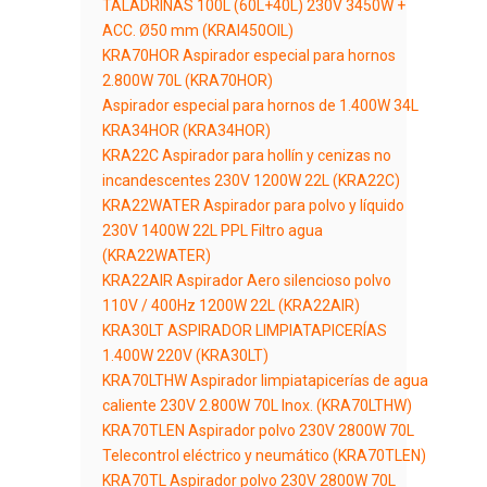
TALADRINAS 100L (60L+40L) 230V 3450W +
ACC. Ø50 mm (KRAI450OIL)
KRA70HOR Aspirador especial para hornos
2.800W 70L (KRA70HOR)
Aspirador especial para hornos de 1.400W 34L
KRA34HOR (KRA34HOR)
KRA22C Aspirador para hollín y cenizas no
incandescentes 230V 1200W 22L (KRA22C)
KRA22WATER Aspirador para polvo y líquido
230V 1400W 22L PPL Filtro agua
(KRA22WATER)
KRA22AIR Aspirador Aero silencioso polvo
110V / 400Hz 1200W 22L (KRA22AIR)
KRA30LT ASPIRADOR LIMPIATAPICERÍAS
1.400W 220V (KRA30LT)
KRA70LTHW Aspirador limpiatapicerías de agua
caliente 230V 2.800W 70L Inox. (KRA70LTHW)
KRA70TLEN Aspirador polvo 230V 2800W 70L
Telecontrol eléctrico y neumático (KRA70TLEN)
KRA70TL Aspirador polvo 230V 2800W 70L