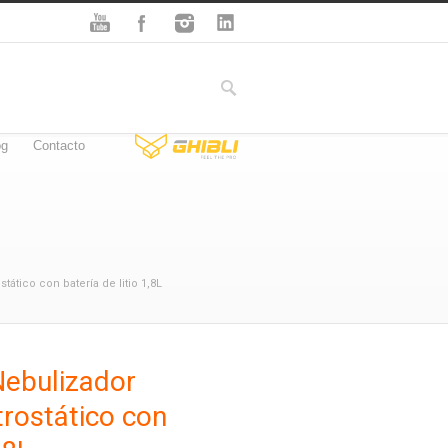
og
Contacto
ático con batería de litio 1,8L
ebulizador
rostático con