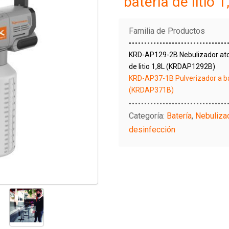
batería de litio 1
Familia de Productos
KRD-AP129-2B Nebulizador atom
de litio 1,8L (KRDAP1292B)
KRD-AP37-1B Pulverizador a bate
(KRDAP371B)
Categoría:
Batería
,
Nebuliza
desinfección