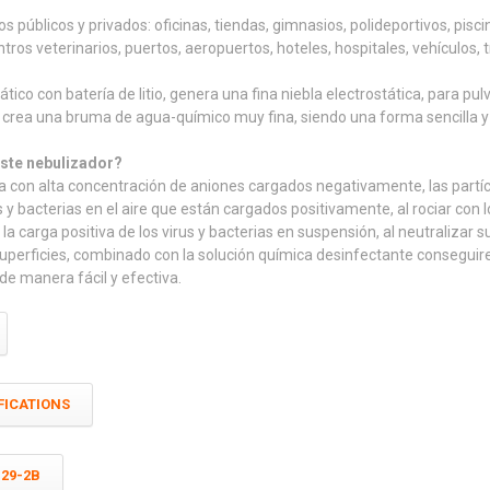
s públicos y privados: oficinas, tiendas, gimnasios, polideportivos, pisci
ntros veterinarios, puertos, aeropuertos, hoteles, hospitales, vehículos, 
ico con batería de litio, genera una fina niebla electrostática, para pulv
, crea una bruma de agua-químico muy fina, siendo una forma sencilla y p
este nebulizador?
ca con alta concentración de aniones cargados negativamente, las partí
 y bacterias en el aire que están cargados positivamente, al rociar con 
la carga positiva de los virus y bacterias en suspensión, al neutralizar
superficies, combinado con la solución química desinfectante conseguir
 de manera fácil y efectiva.
FICATIONS
129-2B