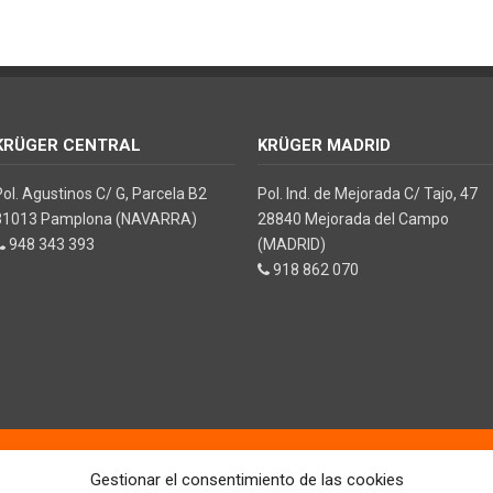
KRÜGER CENTRAL
KRÜGER MADRID
Pol. Agustinos C/ G, Parcela B2
Pol. Ind. de Mejorada C/ Tajo, 47
31013 Pamplona (NAVARRA)
28840 Mejorada del Campo
948 343 393
(MADRID)
918 862 070
ones en limpieza y climatización
Gestionar el consentimiento de las cookies