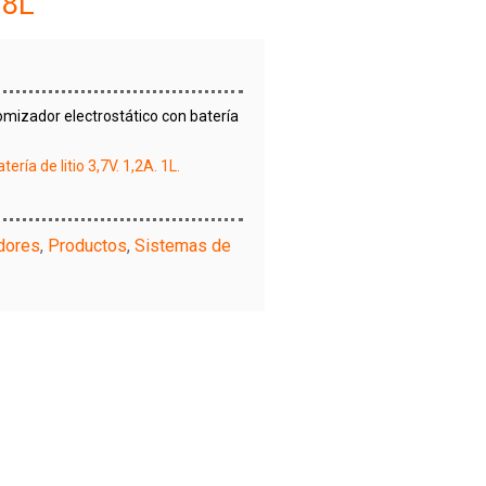
,8L
izador electrostático con batería
ría de litio 3,7V. 1,2A. 1L.
dores
,
Productos
,
Sistemas de