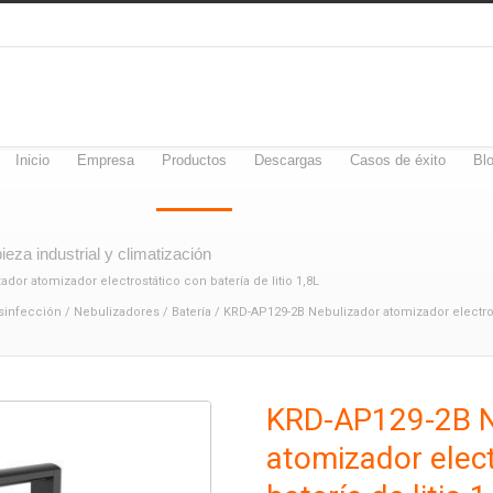
Inicio
Empresa
Productos
Descargas
Casos de éxito
Bl
eza industrial y climatización
dor atomizador electrostático con batería de litio 1,8L
sinfección
/
Nebulizadores
/
Batería
/ KRD-AP129-2B Nebulizador atomizador electrost
KRD-AP129-2B N
atomizador elect