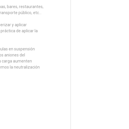
nas, bares, restaurantes,
transporte público, etc…
erizar y aplicar
ráctica de aplicar la
culas en suspensión
los aniones del
 su carga aumenten
emos la neutralización