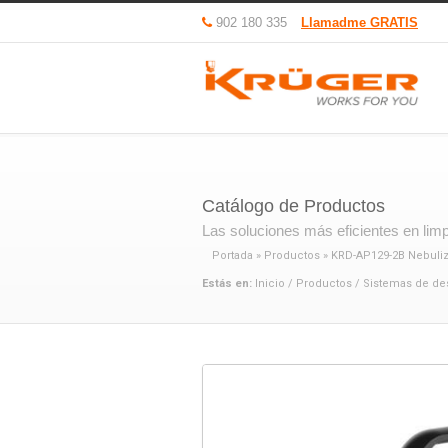
902 180 335
Llamadme GRATIS
Catálogo de Productos
Las soluciones más eficientes en limpi
Portada
»
Productos
»
KRD-AP129-2B Nebuliza
Estás en:
Inicio
/
Productos
/
Sistemas de de