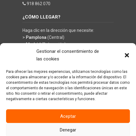
918 862 070
¿CÓMO LLEGAR?
Haga clic en la dirección que necesite:
>
Pamplona
(Central)
>
Madrid
(Delegación)
Gestionar el consentimiento de
las cookies
Para ofrecer las mejores experiencias, utilizamos tecnologías como las
©
KRÜGER TECHNOLOGY S.L.
- Soluciones en
cookies para almacenar y/o acceder a la información del dispositivo. El
limpieza y climatización
consentimiento de estas tecnologías nos permitirá procesar datos como
el comportamiento de navegación o las identificaciones únicas en este
sitio. No consentir o retirar el consentimiento, puede afectar
negativamente a ciertas características y funciones.
Aceptar
Denegar