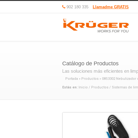
902 180 335
Llamadme GRATIS
Catálogo de Productos
Las soluciones más eficientes en limpi
Portada
»
Productos
»
08S3302 Nebulizador 
Estás en:
Inicio
/
Productos
/
Sistemas de li