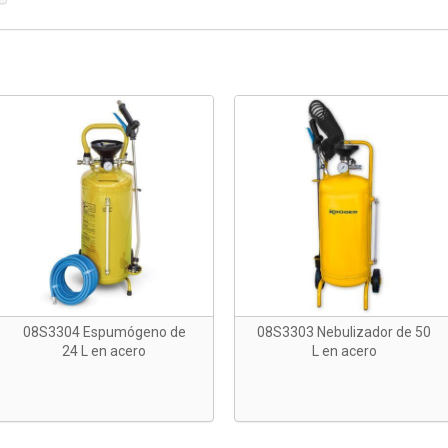
08S3304 Espumógeno de
08S3303 Nebulizador de 50
24 L en acero
L en acero