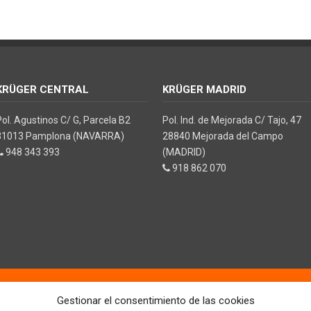
KRÜGER CENTRAL
KRÜGER MADRID
Pol. Agustinos C/ G, Parcela B2
Pol. Ind. de Mejorada C/ Tajo, 47
31013 Pamplona (NAVARRA)
28840 Mejorada del Campo
948 343 393
(MADRID)
918 862 070
ones en limpieza y climatización
Gestionar el consentimiento de las cookies