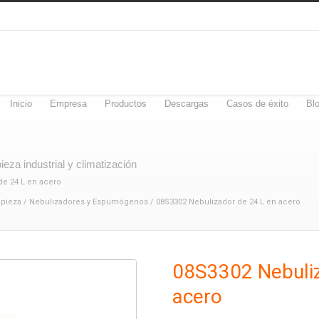
Inicio
Empresa
Productos
Descargas
Casos de éxito
Bl
eza industrial y climatización
de 24 L en acero
mpieza
/
Nebulizadores y Espumógenos
/ 08S3302 Nebulizador de 24 L en acero
08S3302 Nebuliz
acero